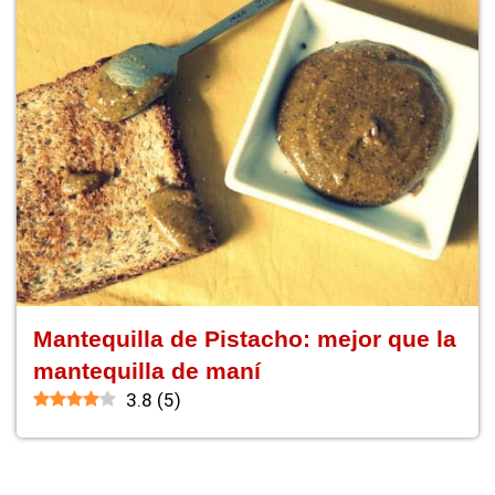
Mantequilla de Pistacho: mejor que la
mantequilla de maní
3.8
(
5
)