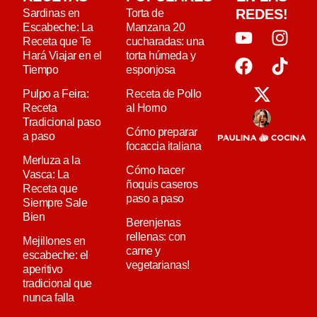
REDES!
Sardinas en
Torta de
Escabeche: La
Manzana 20
Receta que Te
cucharadas: una
Hará Viajar en el
torta húmeda y
Tiempo
esponjosa
Pulpo a Feira:
Receta de Pollo
Receta
al Horno
Tradicional paso
Cómo preparar
a paso
focaccia italiana
Merluza a la
Cómo hacer
Vasca: La
ñoquis caseros
Receta que
paso a paso
Siempre Sale
Bien
Berenjenas
rellenas: con
Mejillones en
carne y
escabeche: el
vegetarianas!
aperitivo
tradicional que
nunca falla