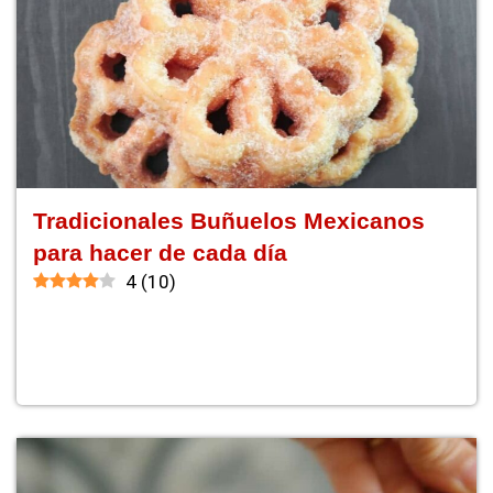
Tradicionales Buñuelos Mexicanos
para hacer de cada día
4
(
10
)