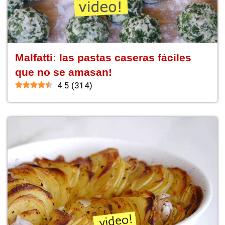
Malfatti: las pastas caseras fáciles
que no se amasan!
4.5
(
314
)