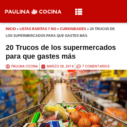
INICIO
»
LISTAS RARITAS Y NO
»
CURIOSIDADES
»
20 TRUCOS DE
LOS SUPERMERCADOS PARA QUE GASTES MÁS
20 Trucos de los supermercados
para que gastes más
PAULINA COCINA
MARZO 28, 2014
7 COMENTARIOS