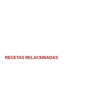
RECETAS RELACIONADAS
El tejuino, una bebida ancestralmente deliciosa
Leche de Coco: Todos los secretos para hacerla en
casa sin gastar una fortuna