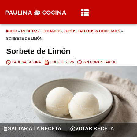
INICIO
»
RECETAS
»
LICUADOS, JUGOS, BATIDOS & COCKTAILS
»
SORBETE DE LIMÓN
Sorbete de Limón
PAULINA COCINA
JULIO 3, 2026
SIN COMENTARIOS
SALTAR A LA RECETA
VOTAR RECETA