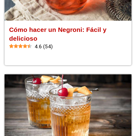
Cómo hacer un Negroni: Fácil y
delicioso
4.6
(
54
)