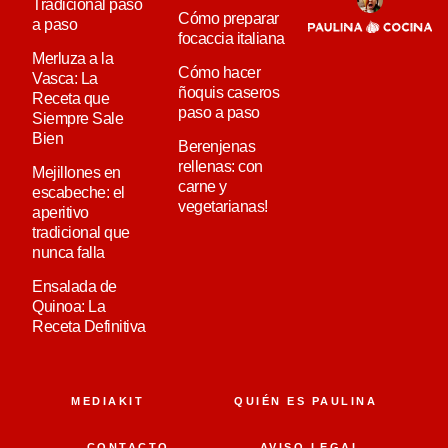
Tradicional paso
Cómo preparar
a paso
focaccia italiana
Merluza a la
Cómo hacer
Vasca: La
ñoquis caseros
Receta que
paso a paso
Siempre Sale
Bien
Berenjenas
rellenas: con
Mejillones en
carne y
escabeche: el
vegetarianas!
aperitivo
tradicional que
nunca falla
Ensalada de
Quinoa: La
Receta Definitiva
MEDIAKIT
QUIÉN ES PAULINA
CONTACTO
AVISO LEGAL