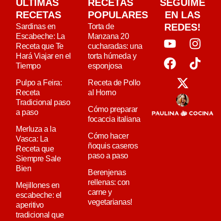
ULTIMAS
RECETAS
SEGUIME
RECETAS
POPULARES
EN LAS
REDES!
Sardinas en
Torta de
Escabeche: La
Manzana 20
Receta que Te
cucharadas: una
Hará Viajar en el
torta húmeda y
Tiempo
esponjosa
Pulpo a Feira:
Receta de Pollo
Receta
al Horno
Tradicional paso
Cómo preparar
a paso
focaccia italiana
Merluza a la
Cómo hacer
Vasca: La
ñoquis caseros
Receta que
paso a paso
Siempre Sale
Bien
Berenjenas
rellenas: con
Mejillones en
carne y
escabeche: el
vegetarianas!
aperitivo
tradicional que