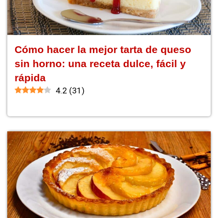
Cómo hacer la mejor tarta de queso
sin horno: una receta dulce, fácil y
rápida
4.2
(
31
)