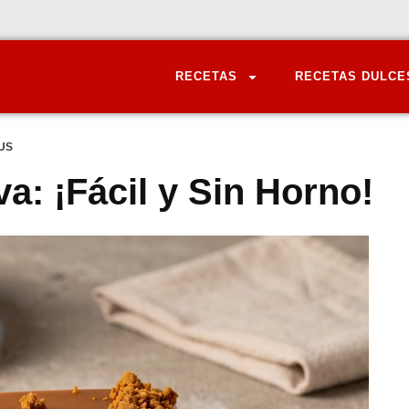
RECETAS
RECETAS DULCE
US
va: ¡Fácil y Sin Horno!