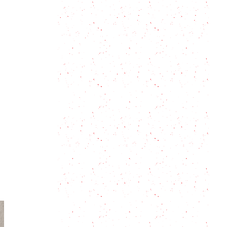
Pay de limón frío: un postre
refrescante
Clafoutis: Las claves para preparar
este postre francés
Tarta de durazno: 2 opciones que
no fallan
Tarta de Avena y Chocolate
Torta Banoffee tradicional, un
antes y después en tus postres
Tarta Alaska: Cómo hacer el postre