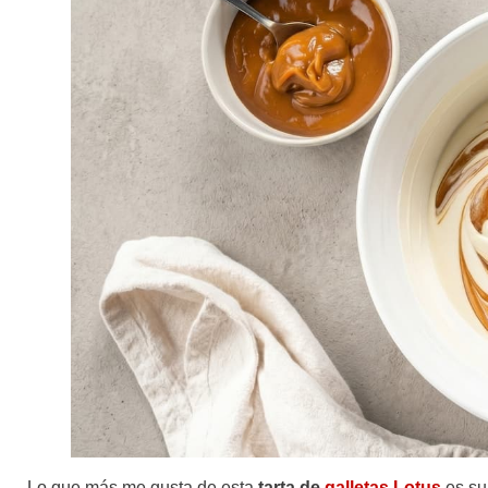
Lo que más me gusta de esta
tarta de
galletas Lotus
es su