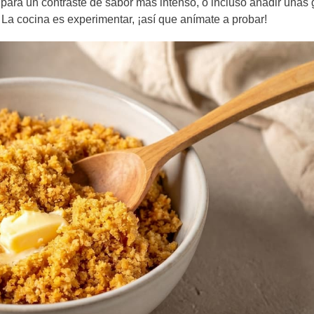
 para un contraste de sabor más intenso, o incluso añadir unas 
. La cocina es experimentar, ¡así que anímate a probar!