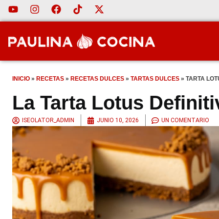
INICIO
»
RECETAS
»
RECETAS DULCES
»
TARTAS DULCES
»
TARTA LOT
La Tarta Lotus Definiti
ISEOLATOR_ADMIN
JUNIO 10, 2026
UN COMENTARIO