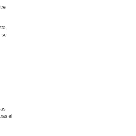
tre
sto,
, se
yas
ras el