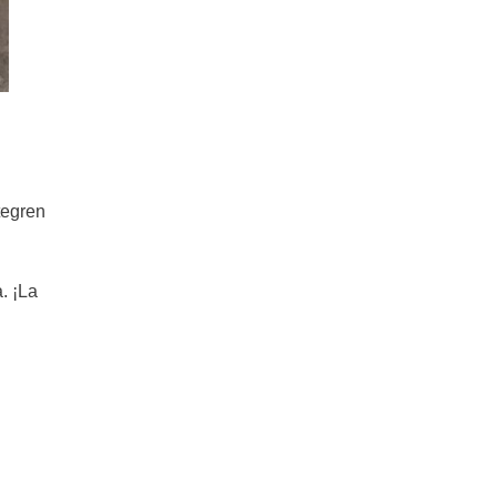
tegren
. ¡La