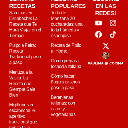
RECETAS
POPULARES
EN LAS
REDES!
Sardinas en
Torta de
Escabeche: La
Manzana 20
Receta que Te
cucharadas: una
Hará Viajar en el
torta húmeda y
Tiempo
esponjosa
Pulpo a Feira:
Receta de Pollo
Receta
al Horno
Tradicional paso
Cómo preparar
a paso
focaccia italiana
Merluza a la
Cómo hacer
Vasca: La
ñoquis caseros
Receta que
paso a paso
Siempre Sale
Bien
Berenjenas
rellenas: con
Mejillones en
carne y
escabeche: el
vegetarianas!
aperitivo
tradicional que
nunca falla