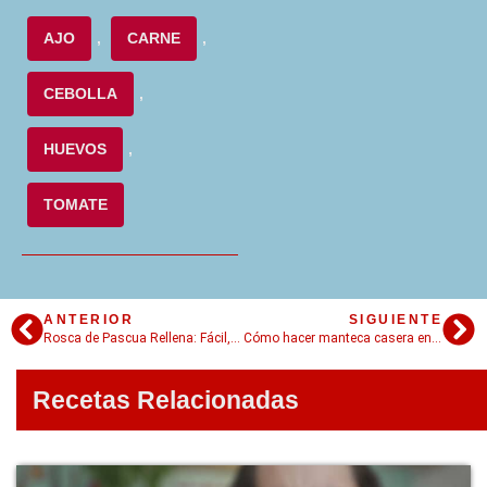
AJO
,
CARNE
,
CEBOLLA
,
HUEVOS
,
TOMATE
ANTERIOR
SIGUIENTE
Rosca de Pascua Rellena: Fácil, original y con un toque crunchy
Cómo hacer manteca casera en pocos minutos
Recetas Relacionadas