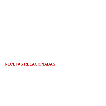
RECETAS RELACIONADAS
Exquisita tarta de jamón y queso con tip sorpresa
que les va a encantar
Empanadas de Asado: Todos los tips para que
salgan jugosas