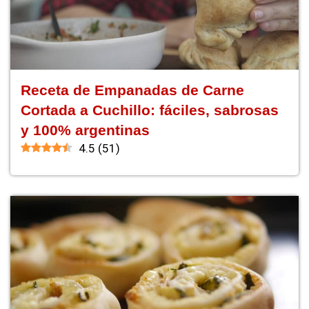
Receta de Empanadas de Carne
Cortada a Cuchillo: fáciles, sabrosas
y 100% argentinas
4.5
(
51
)