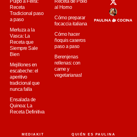
Pulpo a Feira:
Receta de Pollo
Receta
al Horno
Tradicional paso
Cómo preparar
a paso
focaccia italiana
Merluza a la
Cómo hacer
Vasca: La
ñoquis caseros
Receta que
paso a paso
Siempre Sale
Bien
Berenjenas
rellenas: con
Mejillones en
carne y
escabeche: el
vegetarianas!
aperitivo
tradicional que
nunca falla
Ensalada de
Quinoa: La
Receta Definitiva
MEDIAKIT
QUIÉN ES PAULINA