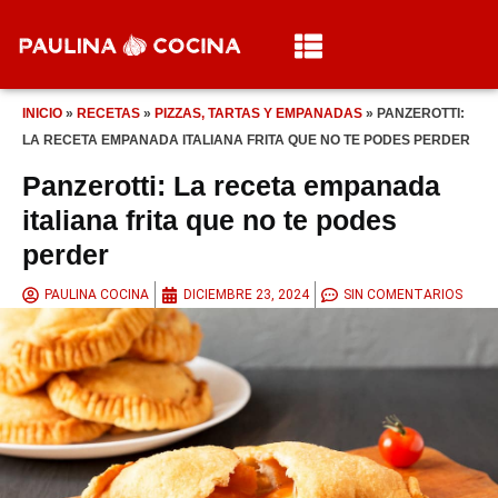
INICIO
»
RECETAS
»
PIZZAS, TARTAS Y EMPANADAS
»
PANZEROTTI:
LA RECETA EMPANADA ITALIANA FRITA QUE NO TE PODES PERDER
Panzerotti: La receta empanada
italiana frita que no te podes
perder
PAULINA COCINA
DICIEMBRE 23, 2024
SIN COMENTARIOS