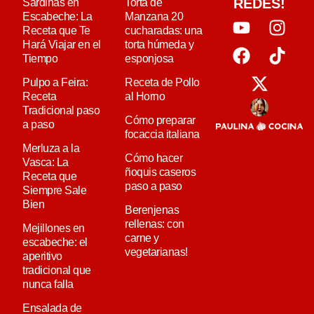
REDES!
Sardinas en
Torta de
Escabeche: La
Manzana 20
Receta que Te
cucharadas: una
Hará Viajar en el
torta húmeda y
Tiempo
esponjosa
Pulpo a Feira:
Receta de Pollo
Receta
al Horno
Tradicional paso
Cómo preparar
a paso
focaccia italiana
Merluza a la
Cómo hacer
Vasca: La
ñoquis caseros
Receta que
paso a paso
Siempre Sale
Bien
Berenjenas
rellenas: con
Mejillones en
carne y
escabeche: el
vegetarianas!
aperitivo
tradicional que
nunca falla
Ensalada de