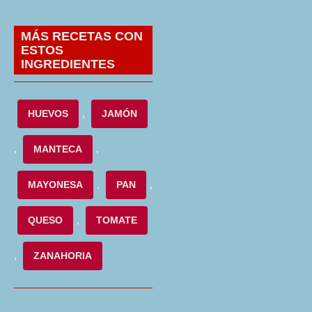
MÁS RECETAS CON
ESTOS
INGREDIENTES
HUEVOS
,
JAMÓN
,
MANTECA
,
MAYONESA
,
PAN
,
QUESO
,
TOMATE
,
ZANAHORIA