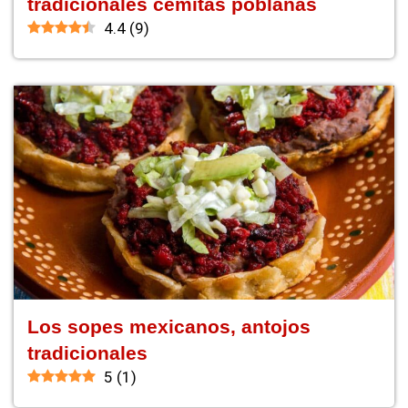
tradicionales cemitas poblanas
4.4
(
9
)
Los sopes mexicanos, antojos
tradicionales
5
(
1
)