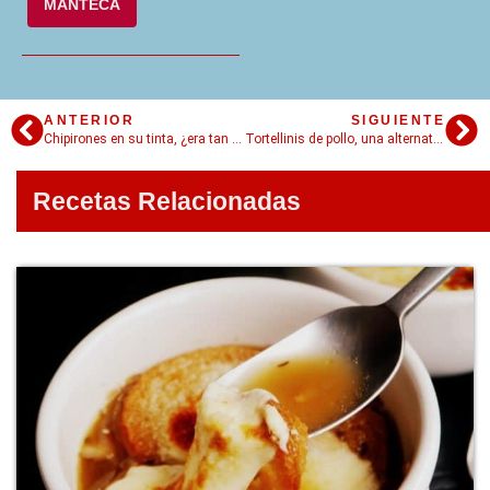
MANTECA
ANTERIOR
SIGUIENTE
Chipirones en su tinta, ¿era tan fácil?
Tortellinis de pollo, una alternativa del típico plato italiano
Recetas Relacionadas