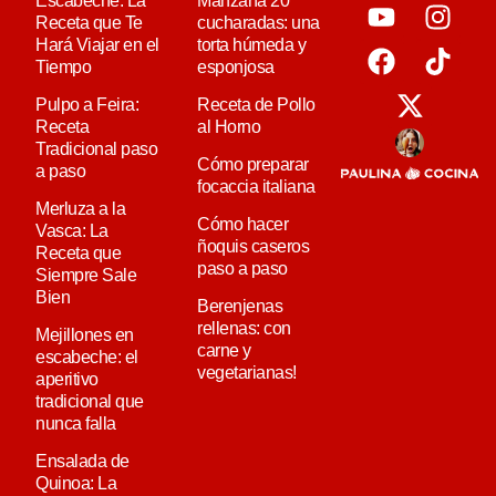
Escabeche: La
Manzana 20
Receta que Te
cucharadas: una
Hará Viajar en el
torta húmeda y
Tiempo
esponjosa
Pulpo a Feira:
Receta de Pollo
Receta
al Horno
Tradicional paso
Cómo preparar
a paso
focaccia italiana
Merluza a la
Cómo hacer
Vasca: La
ñoquis caseros
Receta que
paso a paso
Siempre Sale
Bien
Berenjenas
rellenas: con
Mejillones en
carne y
escabeche: el
vegetarianas!
aperitivo
tradicional que
nunca falla
Ensalada de
Quinoa: La