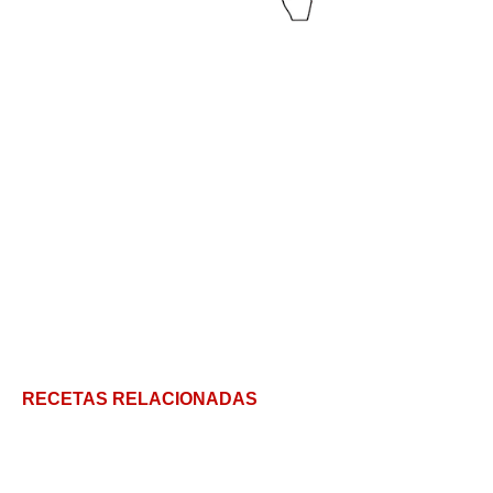
RECETAS RELACIONADAS
Sopa de tortilla o sopa azteca, una delicia con todo
lo rico de México