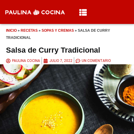
INICIO
»
RECETAS
»
SOPAS Y CREMAS
»
SALSA DE CURRY
TRADICIONAL
Salsa de Curry Tradicional
PAULINA COCINA
JULIO 7, 2022
UN COMENTARIO