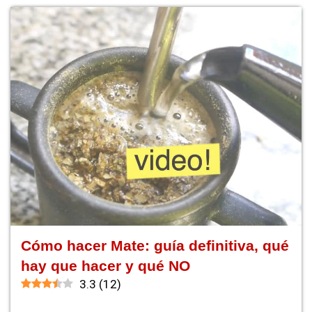
Cómo hacer Mate: guía definitiva, qué
hay que hacer y qué NO
3.3
(
12
)