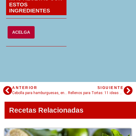
ESTOS
INGREDIENTES
ACELGA
ANTERIOR
SIGUIENTE
Cebolla para hamburguesas, ensaladas, pizza
Rellenos para Tortas: 11 ideas geniales
Recetas Relacionadas