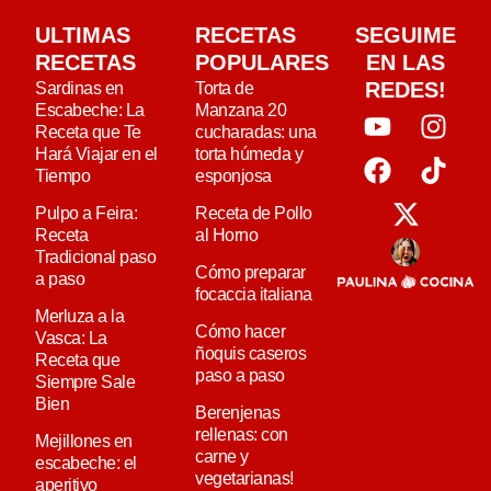
ULTIMAS
RECETAS
SEGUIME
RECETAS
POPULARES
EN LAS
REDES!
Sardinas en
Torta de
Escabeche: La
Manzana 20
Receta que Te
cucharadas: una
Hará Viajar en el
torta húmeda y
Tiempo
esponjosa
Pulpo a Feira:
Receta de Pollo
Receta
al Horno
Tradicional paso
Cómo preparar
a paso
focaccia italiana
Merluza a la
Cómo hacer
Vasca: La
ñoquis caseros
Receta que
paso a paso
Siempre Sale
Bien
Berenjenas
rellenas: con
Mejillones en
carne y
escabeche: el
vegetarianas!
aperitivo