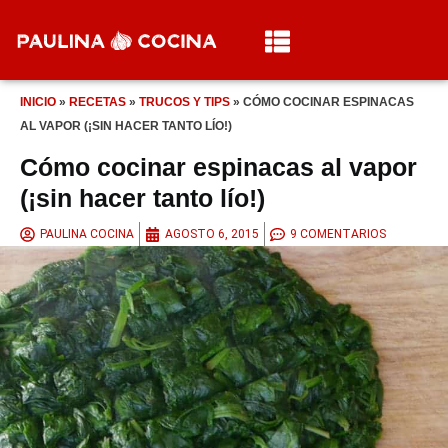
INICIO
»
RECETAS
»
TRUCOS Y TIPS
»
CÓMO COCINAR ESPINACAS
AL VAPOR (¡SIN HACER TANTO LÍO!)
Cómo cocinar espinacas al vapor
(¡sin hacer tanto lío!)
PAULINA COCINA
AGOSTO 6, 2015
9 COMENTARIOS