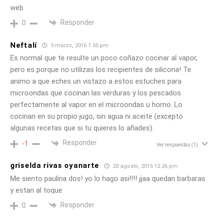
web
Responder
0
Neftalí
9 marzo, 2016 1:50 pm
Es normal que te resulte un poco coñazo cocinar al vapor,
pero es porque no utilizas los recipientes de silicona! Te
animo a que eches un vistazo a estos estuches para
microondas que cocinan las verduras y los pescados
perfectamente al vapor en el microondas u horno. Lo
cocinan en su propio jugo, sin agua ni aceite (excepto
algunas recetas que si tu quieres lo añades).
Responder
-1
Ver respuestas
(1)
griselda rivas oyanarte
20 agosto, 2015 12:26 pm
Me siento paulina dos! yo lo hago asi!!!! jjaa quedan barbaras
y estan al toque
Responder
0