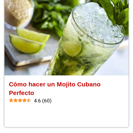
Cómo hacer un Mojito Cubano
Perfecto
4.6
(
60
)