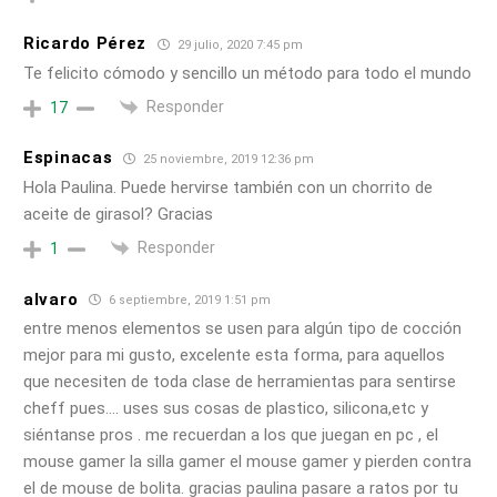
Ricardo Pérez
29 julio, 2020 7:45 pm
Te felicito cómodo y sencillo un método para todo el mundo
Responder
17
Espinacas
25 noviembre, 2019 12:36 pm
Hola Paulina. Puede hervirse también con un chorrito de
aceite de girasol? Gracias
Responder
1
alvaro
6 septiembre, 2019 1:51 pm
entre menos elementos se usen para algún tipo de cocción
mejor para mi gusto, excelente esta forma, para aquellos
que necesiten de toda clase de herramientas para sentirse
cheff pues…. uses sus cosas de plastico, silicona,etc y
siéntanse pros . me recuerdan a los que juegan en pc , el
mouse gamer la silla gamer el mouse gamer y pierden contra
el de mouse de bolita. gracias paulina pasare a ratos por tu