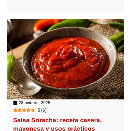
28 octubre, 2025
5
(
6
)
Salsa Sriracha: receta casera,
mayonesa y usos prácticos