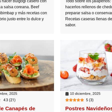
 hacer bulgogi casero con
Todo sobre los jalapeños
ca salsa coreana. Beef
hacerlos rellenos de ched
bibimbap y más recetas con
preparar salsa o conservar
brio justo entre lo dulce y
Recetas caseras llenas de
sabor.
embre, 2025
10 diciembre, 2025
4.3
(
21
)
5
(
3
)
de Canapés de
Postres Navideño