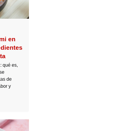
mi en
edientes
ta
: qué es,
se
tas de
abor y