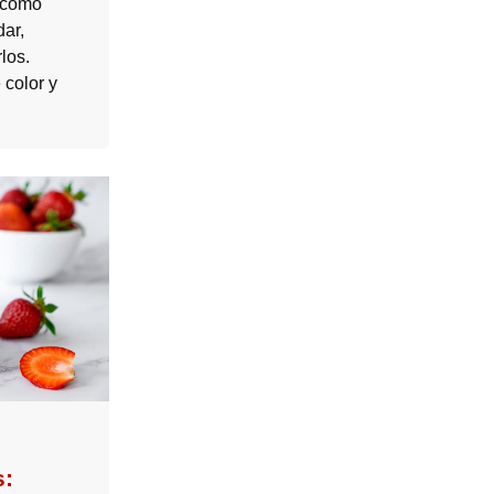
: cómo
dar,
los.
 color y
s: