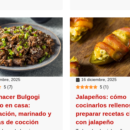
embre, 2025
16 diciembre, 2025
5
(
7
)
5
(
1
)
acer Bulgogi
Jalapeños: cómo
o en casa:
cocinarlos relleno
ación, marinado y
preparar recetas c
as de cocción
con jalapeño