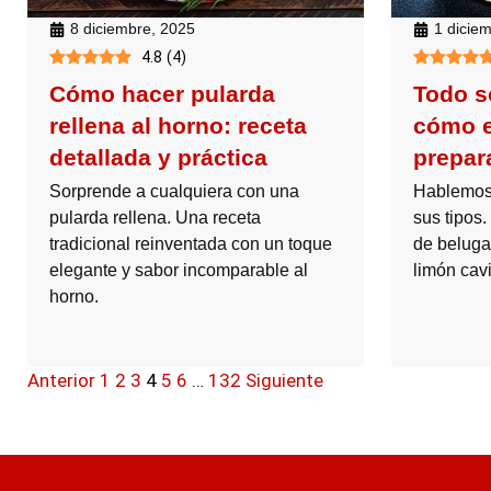
8 diciembre, 2025
1 dicie
4.8
(
4
)
Cómo hacer pularda
Todo s
rellena al horno: receta
cómo e
detallada y práctica
prepara
Sorprende a cualquiera con una
Hablemos 
pularda rellena. Una receta
sus tipos.
tradicional reinventada con un toque
de beluga 
elegante y sabor incomparable al
limón cavi
horno.
Anterior
1
2
3
4
5
6
…
132
Siguiente