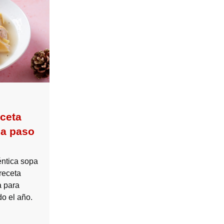
eceta
na paso
éntica sopa
receta
a para
o el año.