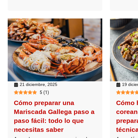
21 diciembre, 2025
19 dici
5
(
1
)
Cómo preparar una
Cómo h
Mariscada Gallega paso a
corean
paso fácil: todo lo que
prepar
necesitas saber
técnic