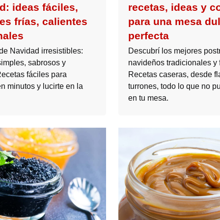
: ideas fáciles,
recetas, ideas y c
s frías, calientes
para una mesa du
nales
perfecta
e Navidad irresistibles:
Descubrí los mejores post
imples, sabrosos y
navideños tradicionales y f
Recetas fáciles para
Recetas caseras, desde fl
n minutos y lucirte en la
turrones, todo lo que no pu
en tu mesa.