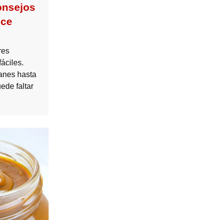
onsejos
lce
res
áciles.
anes hasta
ede faltar