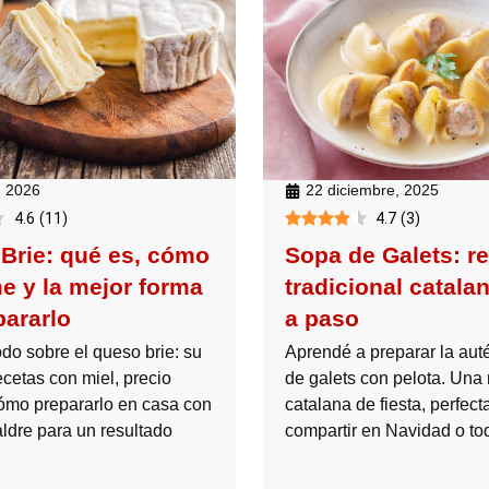
, 2026
22 diciembre, 2025
4.6
(
11
)
4.7
(
3
)
Brie: qué es, cómo
Sopa de Galets: r
e y la mejor forma
tradicional catala
pararlo
a paso
do sobre el queso brie: su
Aprendé a preparar la aut
recetas con miel, precio
de galets con pelota. Una 
cómo prepararlo en casa con
catalana de fiesta, perfect
ldre para un resultado
compartir en Navidad o tod