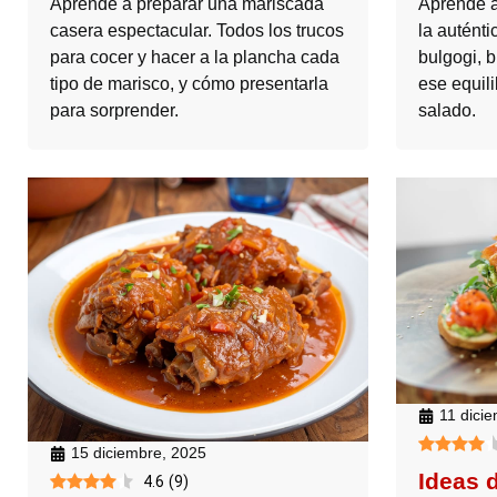
Aprende a preparar una mariscada
Aprendé a
casera espectacular. Todos los trucos
la auténti
para cocer y hacer a la plancha cada
bulgogi, 
tipo de marisco, y cómo presentarla
ese equili
para sorprender.
salado.
11 dici
15 diciembre, 2025
Ideas 
4.6
(
9
)