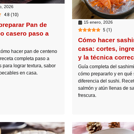
o, 2026
4.8
(
10
)
15 enero, 2026
reparar Pan de
5
(
1
)
o casero paso a
Cómo hacer sashi
casa: cortes, ingr
cómo hacer pan de centeno
y la técnica correc
a receta completa paso a
s para lograr textura, sabor
Guía completa del sashimi
mpecables en casa.
cómo prepararlo y en qué 
diferencia del sushi. Rece
salmón y atún llenas de s
frescura.