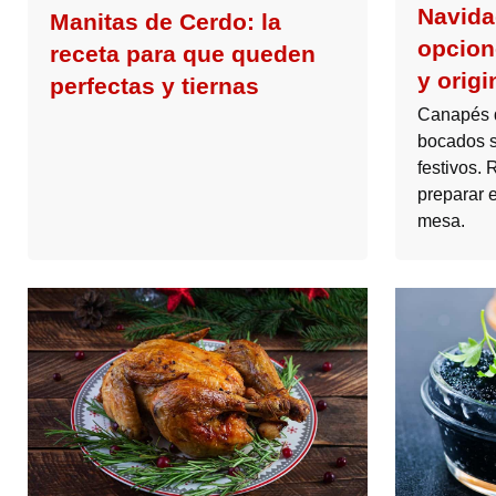
Navidad
Manitas de Cerdo: la
opcione
receta para que queden
y origi
perfectas y tiernas
Canapés d
bocados s
festivos. 
preparar e
mesa.