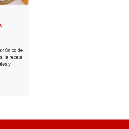
a
bor único de
s, la receta
ales y