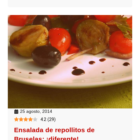
25 agosto, 2014
4.2
(
29
)
Ensalada de repollitos de
Bruselas: ¡diferente!