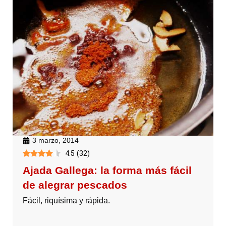
3 marzo, 2014
4.5
(
32
)
Ajada Gallega: la forma más fácil
de alegrar pescados
Fácil, riquísima y rápida.