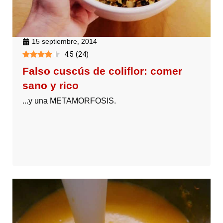
15 septiembre, 2014
4.5
(
24
)
Falso cuscús de coliflor: comer
sano y rico
...y una METAMORFOSIS.