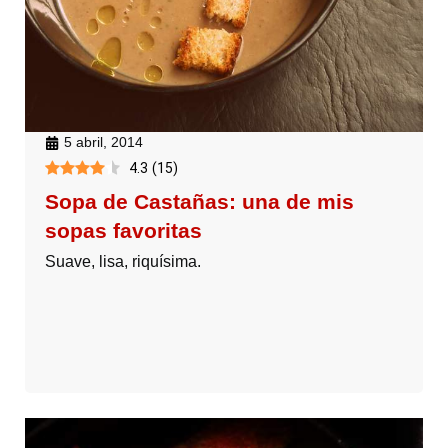
5 abril, 2014
4.3
(
15
)
Sopa de Castañas: una de mis
sopas favoritas
Suave, lisa, riquísima.