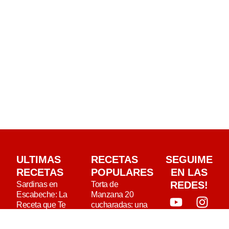
ULTIMAS
RECETAS
SEGUIME
RECETAS
POPULARES
EN LAS
REDES!
Sardinas en
Torta de
Escabeche: La
Manzana 20
Receta que Te
cucharadas: una
Hará Viajar en el
torta húmeda y
Tiempo
esponjosa