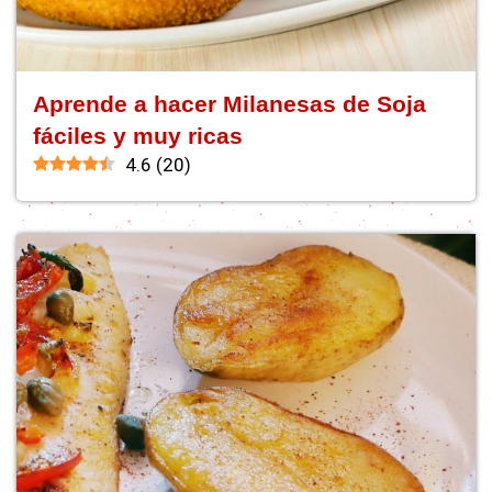
Aprende a hacer Milanesas de Soja
fáciles y muy ricas
4.6
(
20
)