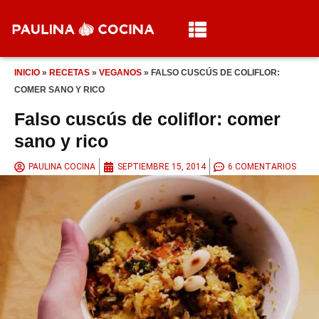
INICIO
»
RECETAS
»
VEGANOS
»
FALSO CUSCÚS DE COLIFLOR:
COMER SANO Y RICO
Falso cuscús de coliflor: comer
sano y rico
PAULINA COCINA
SEPTIEMBRE 15, 2014
6 COMENTARIOS