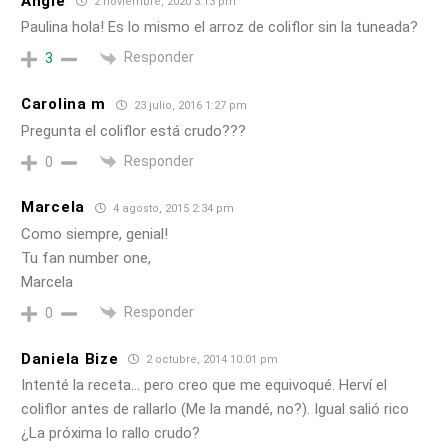
Angie
2 noviembre, 2020 3:13 pm
Paulina hola! Es lo mismo el arroz de coliflor sin la tuneada?
Responder
3
Carolina m
23 julio, 2016 1:27 pm
Pregunta el coliflor está crudo???
Responder
0
Marcela
4 agosto, 2015 2:34 pm
Como siempre, genial!
Tu fan number one,
Marcela
Responder
0
Daniela Bize
2 octubre, 2014 10:01 pm
Intenté la receta… pero creo que me equivoqué. Herví el
coliflor antes de rallarlo (Me la mandé, no?). Igual salió rico
¿La próxima lo rallo crudo?