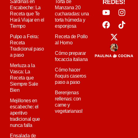
REDES!
Sardinas en
Torta de
Escabeche: La
Manzana 20
Receta que Te
cucharadas: una
Hará Viajar en el
torta húmeda y
Tiempo
esponjosa
Pulpo a Feira:
Receta de Pollo
Receta
al Horno
Tradicional paso
Cómo preparar
a paso
focaccia italiana
Merluza a la
Cómo hacer
Vasca: La
ñoquis caseros
Receta que
paso a paso
Siempre Sale
Bien
Berenjenas
rellenas: con
Mejillones en
carne y
escabeche: el
vegetarianas!
aperitivo
tradicional que
nunca falla
Ensalada de