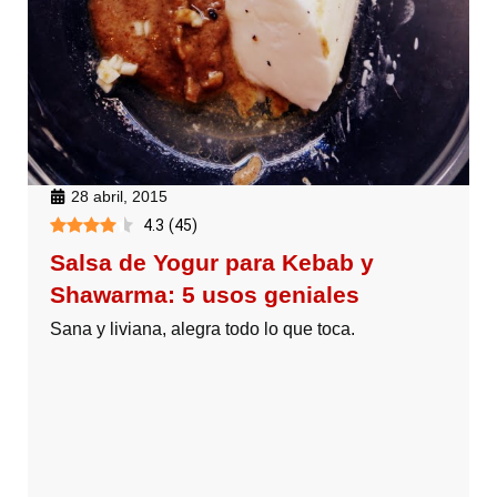
28 abril, 2015
4.3
(
45
)
Salsa de Yogur para Kebab y
Shawarma: 5 usos geniales
Sana y liviana, alegra todo lo que toca.