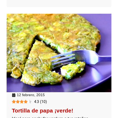
12 febrero, 2015
4.3
(
10
)
Tortilla de papa ¡verde!