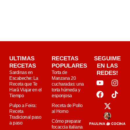
ULTIMAS
RECETAS
SEGUIME
RECETAS
POPULARES
EN LAS
REDES!
Sardinas en
Torta de
Escabeche: La
Manzana 20
Receta que Te
cucharadas: una
Hará Viajar en el
torta húmeda y
Tiempo
esponjosa
Pulpo a Feira:
Receta de Pollo
Receta
al Horno
Tradicional paso
Cómo preparar
a paso
focaccia italiana