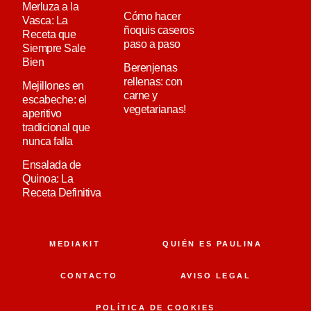
Merluza a la
Cómo hacer
Vasca: La
ñoquis caseros
Receta que
paso a paso
Siempre Sale
Bien
Berenjenas
rellenas: con
Mejillones en
carne y
escabeche: el
vegetarianas!
aperitivo
tradicional que
nunca falla
Ensalada de
Quinoa: La
Receta Definitiva
MEDIAKIT
QUIÉN ES PAULINA
CONTACTO
AVISO LEGAL
POLÍTICA DE COOKIES