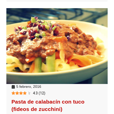
5 febrero, 2016
4.3
(
12
)
Pasta de calabacín con tuco
(fideos de zucchini)