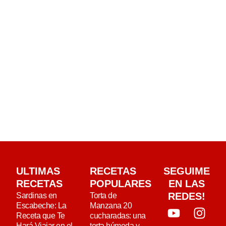
ULTIMAS
RECETAS
SEGUIME
RECETAS
POPULARES
EN LAS
REDES!
Sardinas en
Torta de
Escabeche: La
Manzana 20
Receta que Te
cucharadas: una
Hará Viajar en el
torta húmeda y