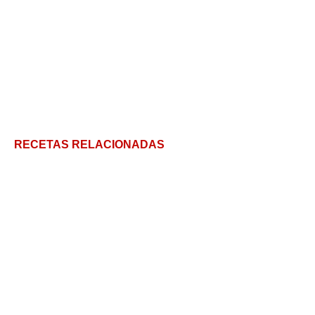
RECETAS RELACIONADAS
Dulces gorditas de nata para el desayuno y la
merienda
Te cuento cómo hacer Sopaipillas en 5 fáciles
pasos