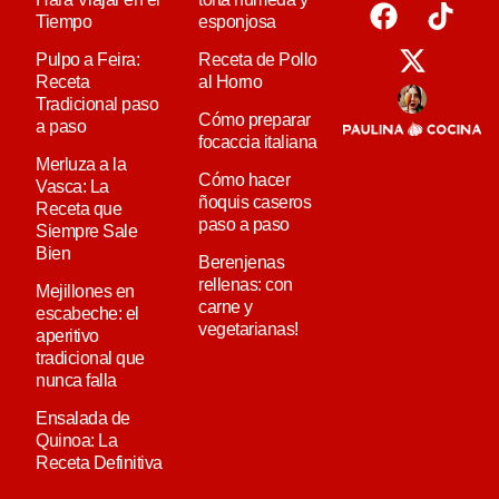
Tiempo
esponjosa
Pulpo a Feira:
Receta de Pollo
Receta
al Horno
Tradicional paso
Cómo preparar
a paso
focaccia italiana
Merluza a la
Cómo hacer
Vasca: La
ñoquis caseros
Receta que
paso a paso
Siempre Sale
Bien
Berenjenas
rellenas: con
Mejillones en
carne y
escabeche: el
vegetarianas!
aperitivo
tradicional que
nunca falla
Ensalada de
Quinoa: La
Receta Definitiva