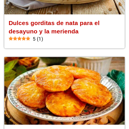
Dulces gorditas de nata para el
desayuno y la merienda
5
(
1
)