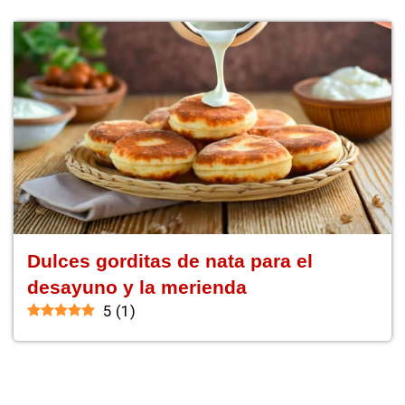
Dulces gorditas de nata para el
desayuno y la merienda
5
(
1
)