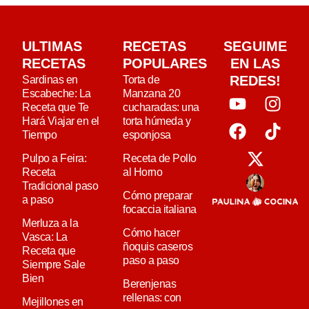
ULTIMAS
RECETAS
SEGUIME
RECETAS
POPULARES
EN LAS
REDES!
Sardinas en
Torta de
Escabeche: La
Manzana 20
Receta que Te
cucharadas: una
Hará Viajar en el
torta húmeda y
Tiempo
esponjosa
Pulpo a Feira:
Receta de Pollo
Receta
al Horno
Tradicional paso
Cómo preparar
a paso
focaccia italiana
Merluza a la
Cómo hacer
Vasca: La
ñoquis caseros
Receta que
paso a paso
Siempre Sale
Bien
Berenjenas
rellenas: con
Mejillones en