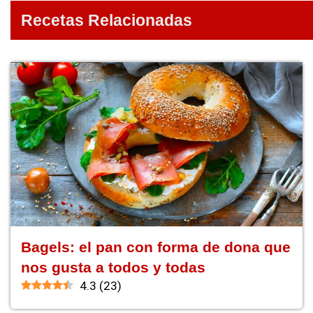
Recetas Relacionadas
Bagels: el pan con forma de dona que
nos gusta a todos y todas
4.3
(
23
)