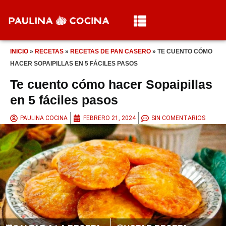
INICIO
»
RECETAS
»
RECETAS DE PAN CASERO
»
TE CUENTO CÓMO
HACER SOPAIPILLAS EN 5 FÁCILES PASOS
Te cuento cómo hacer Sopaipillas
en 5 fáciles pasos
PAULINA COCINA
FEBRERO 21, 2024
SIN COMENTARIOS