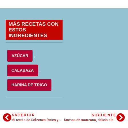
MÁS RECETAS CON
ESTOS
INGREDIENTES
AZÚCAR
,
CALABAZA
,
HARINA DE TRIGO
ANTERIOR
SIGUIENTE
Mi receta de Calzones Rotos y 5 cosas que tenés que conocer sobre ellos
Kuchen de manzana, delicia alemana para hacer en 3 pasos