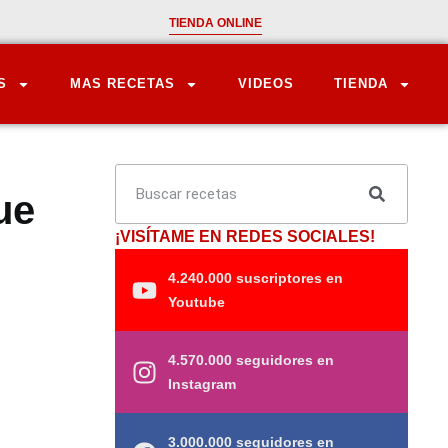
TIENDA ONLINE
S
MAS RECETAS
VIDEOS
TIENDA
ue
¡VISÍTAME EN REDES SOCIALES!
4.240.000 suscriptores en
Youtube
4.570.000 seguidores en
Instagram
3.000.000 seguidores en