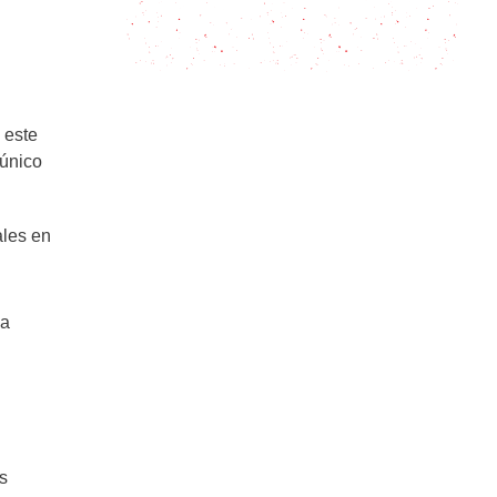
receta hogareña y reconfortante
en sólo 7 pasos
 este
 único
ales en
la
os