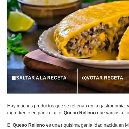
SALTAR A LA RECETA
VOTAR RECETA
Hay muchos productos que se rellenan en la gastronomía: ve
ingrediente en particular, el
Queso Relleno
que vamos a co
El
Queso Relleno
es una riquísima genialidad nacida en M