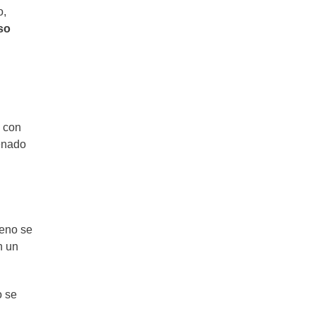
o,
so
o con
lenado
leno se
n un
o se