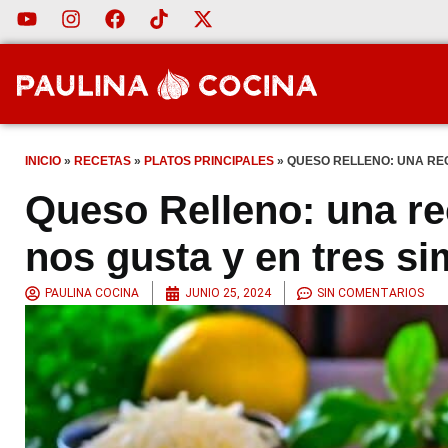
INICIO
»
RECETAS
»
PLATOS PRINCIPALES
»
QUESO RELLENO: UNA REC
Queso Relleno: una re
nos gusta y en tres s
PAULINA COCINA
JUNIO 25, 2024
SIN COMENTARIOS