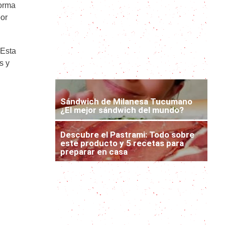
forma
bor
Directamente desde El Caribe: la
receta original de pastel en hoja
 Esta
Receta del más delicioso y tierno
s y
Lomo Mechado
Sándwich de Milanesa Tucumano
¿El mejor sándwich del mundo?
Descubre el Pastrami: Todo sobre
este producto y 5 recetas para
preparar en casa
El mejor corte para asados, guisos y
estofados infalibles: redondo de
ternera
Albóndigas a la Jardinera: una