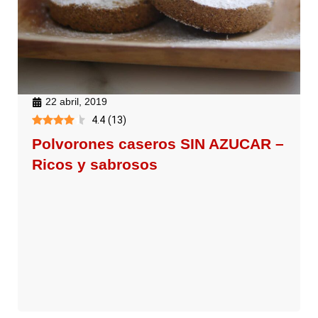
22 abril, 2019
4.4
(
13
)
Polvorones caseros SIN AZUCAR –
Ricos y sabrosos