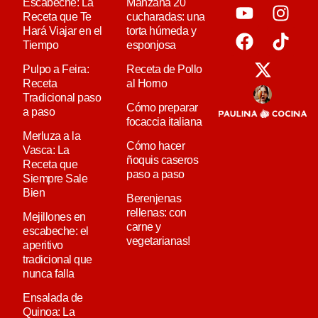
Escabeche: La
Manzana 20
Receta que Te
cucharadas: una
Hará Viajar en el
torta húmeda y
Tiempo
esponjosa
Pulpo a Feira:
Receta de Pollo
Receta
al Horno
Tradicional paso
Cómo preparar
a paso
focaccia italiana
Merluza a la
Cómo hacer
Vasca: La
ñoquis caseros
Receta que
paso a paso
Siempre Sale
Bien
Berenjenas
rellenas: con
Mejillones en
carne y
escabeche: el
vegetarianas!
aperitivo
tradicional que
nunca falla
Ensalada de
Quinoa: La