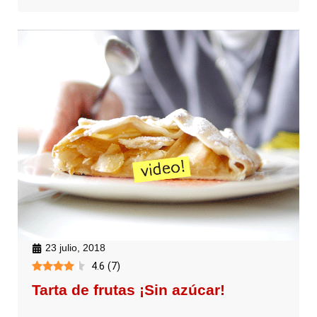
23 julio, 2018
4.6
(
7
)
Tarta de frutas ¡Sin azúcar!