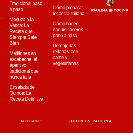
Tradicional paso
Cómo preparar
a paso
focaccia italiana
Merluza a la
Cómo hacer
Vasca: La
ñoquis caseros
Receta que
paso a paso
Siempre Sale
Bien
Berenjenas
rellenas: con
Mejillones en
carne y
escabeche: el
vegetarianas!
aperitivo
tradicional que
nunca falla
Ensalada de
Quinoa: La
Receta Definitiva
MEDIAKIT
QUIÉN ES PAULINA