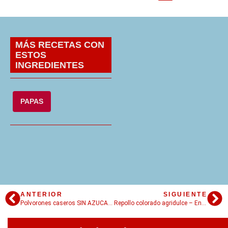
MÁS RECETAS CON
ESTOS
INGREDIENTES
PAPAS
ANTERIOR
SIGUIENTE
Polvorones caseros SIN AZUCAR – Ricos y sabrosos
Repollo colorado agridulce – Enamorarse de una guarnición.