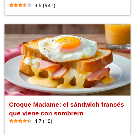
3.6
(
941
)
Croque Madame: el sándwich francés
que viene con sombrero
4.7
(
10
)