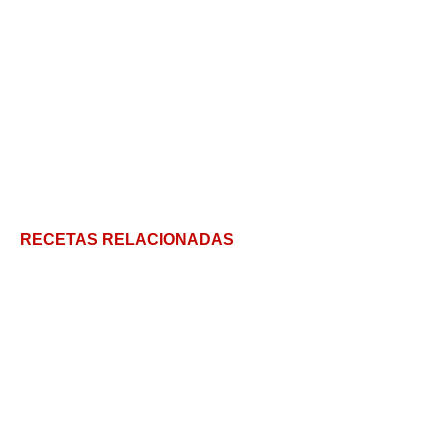
RECETAS RELACIONADAS
Huevos rellenos: la magia detrás del huevo cocido
Papas bravas con salsa tradicional, salsa estilo
Paulina Cocina y falso alioli