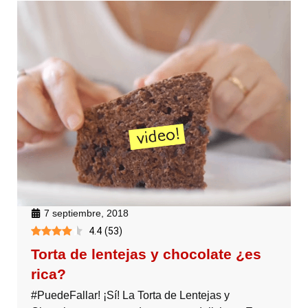
7 septiembre, 2018
4.4
(
53
)
Torta de lentejas y chocolate ¿es
rica?
#PuedeFallar! ¡Sí! La Torta de Lentejas y