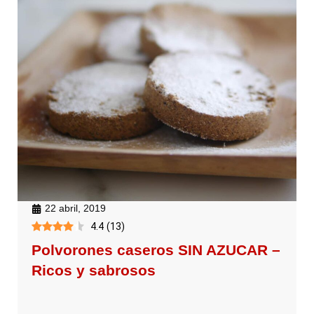
22 abril, 2019
4.4
(
13
)
Polvorones caseros SIN AZUCAR –
Ricos y sabrosos