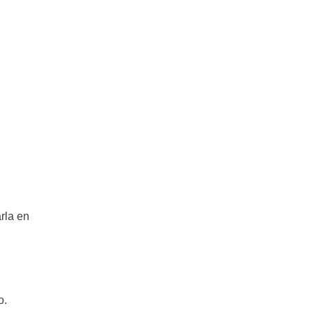
arla en
o.