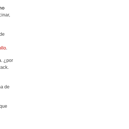
 no
Pollo con Almendras: Receta estilo
inar,
chino muy fácil y sabrosa
Pollo en pepitoria: Una receta
 de
tradicional de abuela
llo
.
Pavo al Horno: Todos los secretos
a. ¿por
para que quede jugoso y tierno
rack.
Pollo en Salsa: Claves y tips para
que salga como el de la abuela
na de
Cómo hacer pularda rellena al
 que
horno: receta detallada y práctica