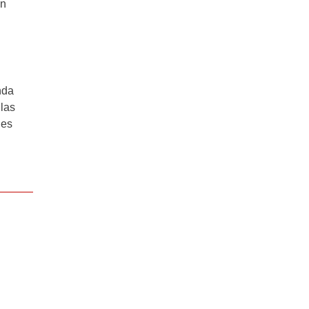
án
nda
 las
 es