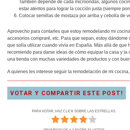
También depende de cada microondas, algunos cocinan
estar atentos para lograr la cocción justa (siempre po
Colocar semillas de mostaza por arriba y cebolla de v
Aprovecho para contarles que estoy remodelando mi cocin
accesorios compraré, etc. Para que sepan, estoy dándome n
que solía utilizar cuando vivía en España. Más allá de que h
recomiendo para darse ideas de cómo equipar la casa y la 
una tienda con muchas variedades de productos y con buen
A quienes les interese seguir la remodelación de mi cocina
VOTAR Y COMPARTIR ESTE POST!
PARA VOTAR, HAZ CLICK SOBRE LAS ESTRELLAS.
PROMEDIO DE
4.2
ENTRE
81
VOTOS