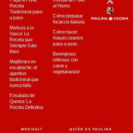
Receta
al Horno
Tradicional paso
Cómo preparar
a paso
focaccia italiana
Merluza a la
Cómo hacer
Vasca: La
ñoquis caseros
Receta que
paso a paso
Siempre Sale
Bien
Berenjenas
rellenas: con
Mejillones en
carne y
escabeche: el
vegetarianas!
aperitivo
tradicional que
nunca falla
Ensalada de
Quinoa: La
Receta Definitiva
MEDIAKIT
QUIÉN ES PAULINA