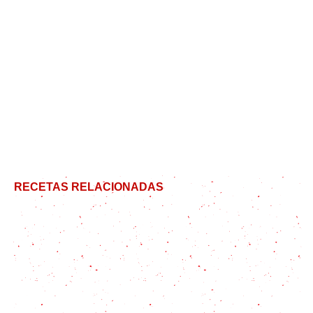
RECETAS RELACIONADAS
Aperitivos de Navidad: así se resuelve la fecha más
festiva del año
Recetas dulces para navidad: Crocante de
chocolate!