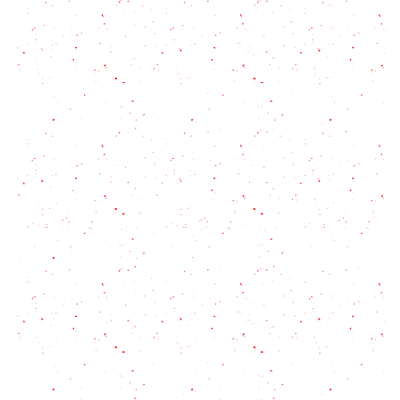
Lentejas con chorizo a la española
Cómo hacer sushi casero en 5 pasos
Postre Vigilante: Todo lo que tenés que saber
sobre el clásico argentino
Todo lo que querías saber sobre la pitaya, pitahaya
o fruta del dragón