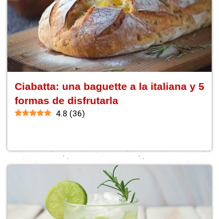
Ciabatta: una baguette a la italiana y 5
formas de disfrutarla
4.8
(
36
)