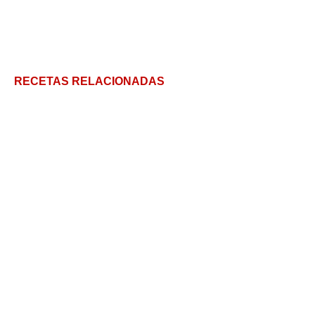
RECETAS RELACIONADAS
Milanesas de garbanzos (¡o hamburguesas!)
Recetas de Papas: 6 Trucos para Papas Pay
Aprendé a Cocinar Verduras y transforma tus
platos con estas claves
Berenjenas a la plancha