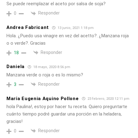
Se puede reemplazar el aceto por salsa de soja?
Responder
0
Andrea Fabricant
13 junio, 2021 1:18 pm
Hola. ¿Puedo usa vinagre en vez del acetto?. ¿Manzana roja
o o verde?. Gracias
Responder
18
Daniela
18 mayo, 2020 8:56 pm
Manzana verde o roja o es lo mismo?
Responder
3
María Eugenia Aquino Pollone
23 febrero, 2020 12:11 pm
hola Paulina!, estoy por hacer tu receta. Quiero preguntarte
cuánto tiempo podré guardar una porción en la heladera,
gracias!
Responder
0