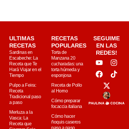
ULTIMAS
RECETAS
SEGUIME
RECETAS
POPULARES
EN LAS
REDES!
Sardinas en
Torta de
Escabeche: La
Manzana 20
Receta que Te
cucharadas: una
Hará Viajar en el
torta húmeda y
Tiempo
esponjosa
Pulpo a Feira:
Receta de Pollo
Receta
al Horno
Tradicional paso
Cómo preparar
a paso
focaccia italiana
Merluza a la
Cómo hacer
Vasca: La
ñoquis caseros
Receta que
paso a paso