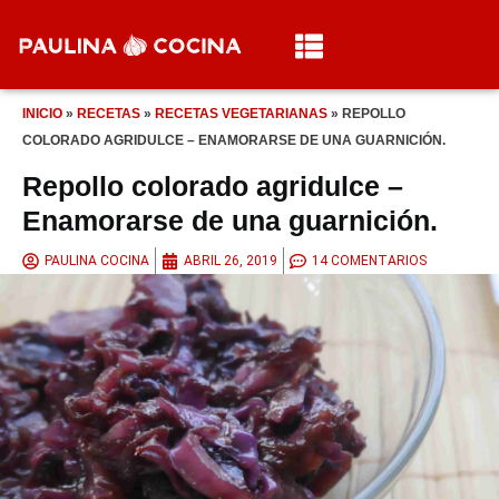
INICIO
»
RECETAS
»
RECETAS VEGETARIANAS
»
REPOLLO
COLORADO AGRIDULCE – ENAMORARSE DE UNA GUARNICIÓN.
Repollo colorado agridulce –
Enamorarse de una guarnición.
PAULINA COCINA
ABRIL 26, 2019
14 COMENTARIOS