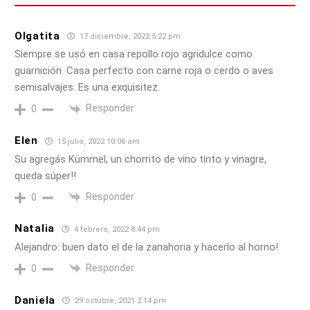
Olgatita
17 diciembre, 2022 5:22 pm
Siempre se usó en casa repollo rojo agridulce como
guarnición. Casa perfecto con carne roja o cerdo o aves
semisalvajes. Es una exquisitez.
Responder
0
Elen
15 julio, 2022 10:06 am
Su agregás Kümmel, un chorrito de vino tinto y vinagre,
queda súper!!
Responder
0
Natalia
4 febrero, 2022 8:44 pm
Alejandro: buen dato el de la zanahoria y hacerlo al horno!
Responder
0
Daniela
29 octubre, 2021 2:14 pm