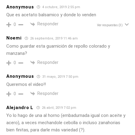
Anonymous
4 octubre, 2019 2:55 pm
Que es acetato balsamico y donde lo venden
Responder
0
Ver respuestas
(3)
Noemi
26 septiembre, 2019 11:46 am
Como guardar esta guarnición de repollo colorado y
manzana?
Responder
0
Anonymous
31 mayo, 2019 7:50 pm
Queremos el video!!
Responder
0
Alejandro L
26 abril, 2019 7:02 pm
Yo lo hago de una al horno (embadurnada igual con aceite y
acero), a veces mechandole cebolla o incluso zanahorias
bien finitas, para darle más variedad (?).