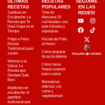
ULTIMAS
RECETAS
SEGUIME
RECETAS
POPULARES
EN LAS
REDES!
Sardinas en
Torta de
Escabeche: La
Manzana 20
Receta que Te
cucharadas: una
Hará Viajar en el
torta húmeda y
Tiempo
esponjosa
Pulpo a Feira:
Receta de Pollo
Receta
al Horno
Tradicional paso
Cómo preparar
a paso
focaccia italiana
Merluza a la
Cómo hacer
Vasca: La
ñoquis caseros
Receta que
paso a paso
Siempre Sale
Bien
Berenjenas
rellenas: con
Mejillones en
carne y
escabeche: el
vegetarianas!
aperitivo
tradicional que