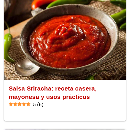
Salsa Sriracha: receta casera,
mayonesa y usos prácticos
5
(
6
)