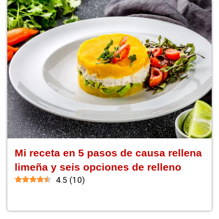
Mi receta en 5 pasos de causa rellena
limeña y seis opciones de relleno
4.5
(
10
)