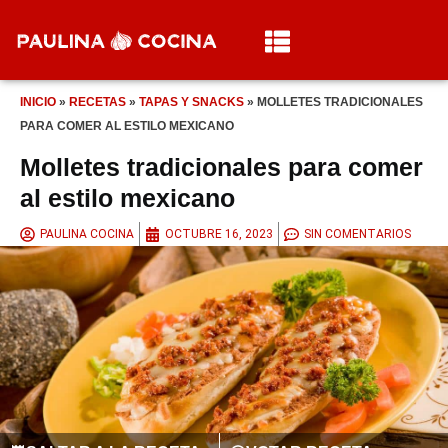
INICIO
»
RECETAS
»
TAPAS Y SNACKS
»
MOLLETES TRADICIONALES
PARA COMER AL ESTILO MEXICANO
Molletes tradicionales para comer
al estilo mexicano
PAULINA COCINA
OCTUBRE 16, 2023
SIN COMENTARIOS