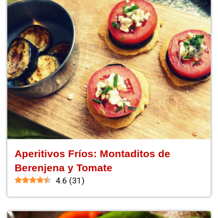
Aperitivos Fríos: Montaditos de
Berenjena y Tomate
4.6
(
31
)