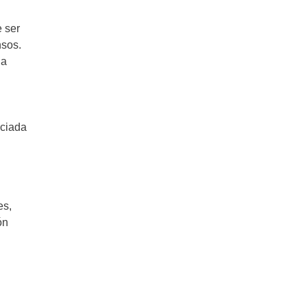
e ser
nsos.
 a
eciada
es,
ón