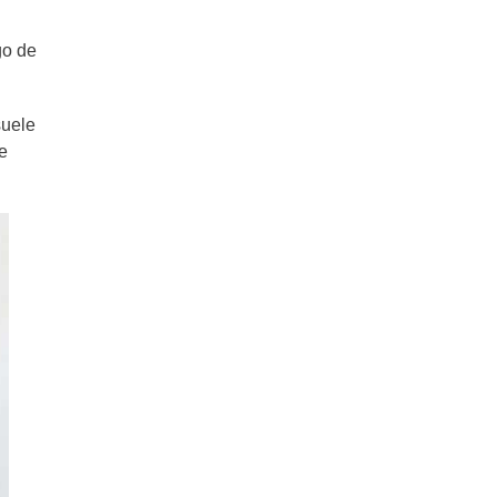
go de
suele
e