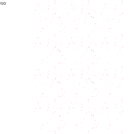
eso
Alfajores de maicena: Receta fácil,
casera y deliciosa
Atractivas y deliciosas: las fresas
con chocolate son el postre y el
regalo perfecto
Tradicionales Buñuelos Mexicanos
para hacer de cada día
Yogurt Griego casero: El Rey del
yogurt
Sémola con leche: 5 pasos para una
receta bien sencilla