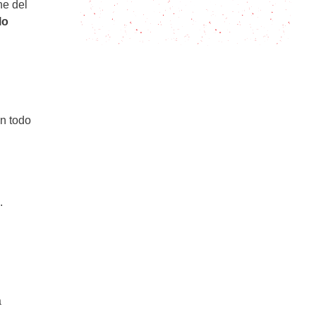
Mantequilla de Pistacho: mejor que
ne del
la mantequilla de maní
lo
n todo
.
a