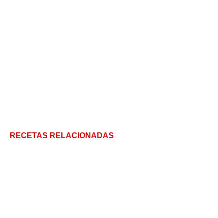
RECETAS RELACIONADAS
Aguachile delicioso: ¡A Disfrutar!
Salmón a la Plancha jugoso: receta paso a paso con
salsa agridulce