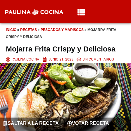
INICIO
»
RECETAS
»
PESCADOS Y MARISCOS
»
MOJARRA FRITA
CRISPY Y DELICIOSA
Mojarra Frita Crispy y Deliciosa
PAULINA COCINA
JUNIO 21, 2023
SIN COMENTARIOS
SALTAR A LA RECETA
VOTAR RECETA