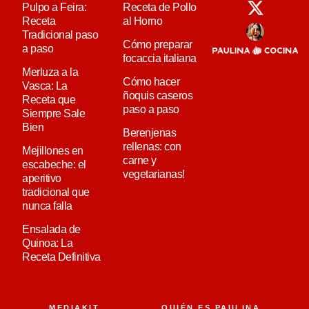
Pulpo a Feira:
Receta de Pollo
Receta
al Horno
Tradicional paso
Cómo preparar
a paso
focaccia italiana
Merluza a la
Cómo hacer
Vasca: La
ñoquis caseros
Receta que
paso a paso
Siempre Sale
Bien
Berenjenas
rellenas: con
Mejillones en
carne y
escabeche: el
vegetarianas!
aperitivo
tradicional que
nunca falla
Ensalada de
Quinoa: La
Receta Definitiva
MEDIAKIT
QUIÉN ES PAULINA