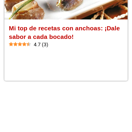
Mi top de recetas con anchoas: ¡Dale
sabor a cada bocado!
4.7
(
3
)