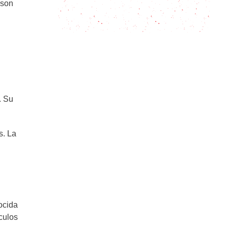
Capas y capas de sabor: les
 son
presento al pasticho
. Su
s. La
ocida
culos