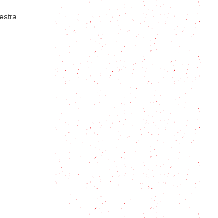
estra
Receta de tuco argentino: los
secretos y tips para un sabor único
Receta de Linguini paso a paso:
todo sobre esta pasta italiana y su
mejor versión
Comida italiana: platos clásicos,
recetas completa y cómo
prepararlos en casa
Pasta Alfredo con Pollo: super
rápida
Canelones de verdura: 3 rellenos
para todos los gustos