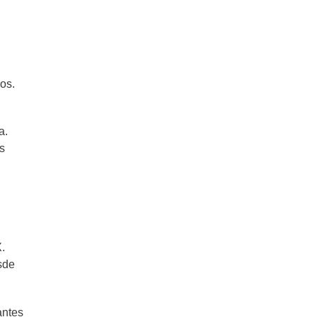
os.
a.
s
.
sde
antes