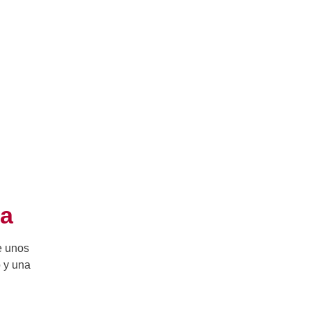
la
e unos
 y una