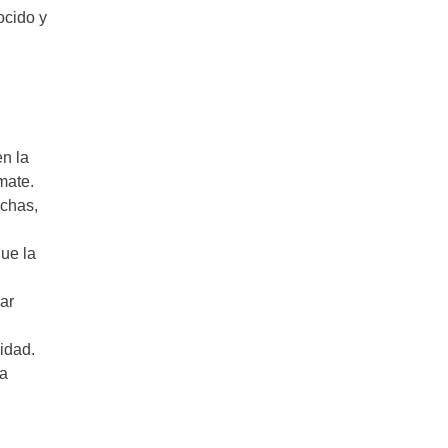
ocido y
n la
mate.
ichas,
ue la
ar
idad.
la