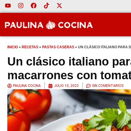
INICIO
»
RECETAS
»
PASTAS CASERAS
»
UN CLÁSICO ITALIANO PARA
Un clásico italiano par
macarrones con toma
PAULINA COCINA
JULIO 10, 2023
SIN COMENTARIOS