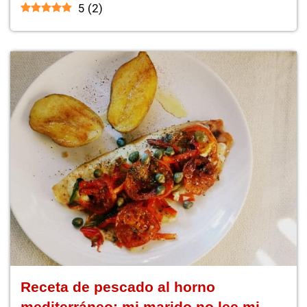
5
(
2
)
Receta de pescado al horno
mediterráneo: mi marido no lee mi