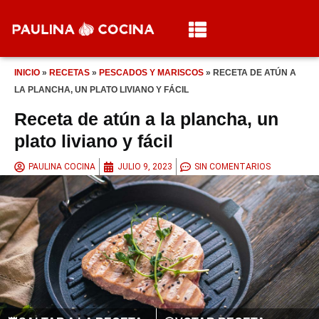
INICIO
»
RECETAS
»
PESCADOS Y MARISCOS
»
RECETA DE ATÚN A
LA PLANCHA, UN PLATO LIVIANO Y FÁCIL
Receta de atún a la plancha, un
plato liviano y fácil
PAULINA COCINA
JULIO 9, 2023
SIN COMENTARIOS