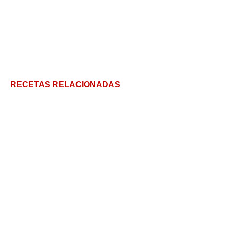
RECETAS RELACIONADAS
Cigalas: un crustáceo exclusivo
Esqueixada catalana: Receta con bacalao y 7
trucos para que sea un éxito
Lubina a la Espalda: una rica receta de pescado al
horno