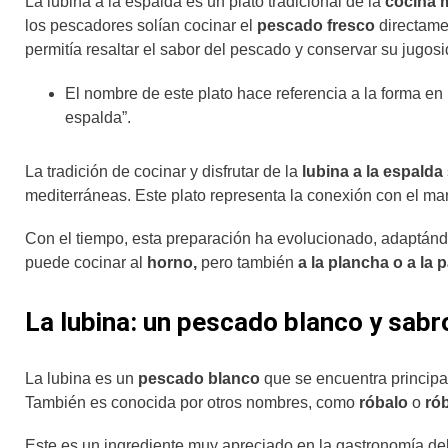
La lubina a la espalda es un plato tradicional de la
cocina 
los pescadores solían cocinar el
pescado fresco
directam
permitía resaltar el sabor del pescado y conservar su jugosi
El nombre de este plato hace referencia a la forma en 
espalda”.
La tradición de cocinar y disfrutar de la
lubina a la espalda
mediterráneas. Este plato representa la conexión con el mar 
Con el tiempo, esta preparación ha evolucionado, adaptánd
puede cocinar al
horno,
pero también
a la plancha o a la pa
La lubina: un pescado blanco y sab
La lubina es un
pescado blanco
que se encuentra principa
También es conocida por otros nombres, como
róbalo
o
ró
Este es un ingrediente muy apreciado en la gastronomía d