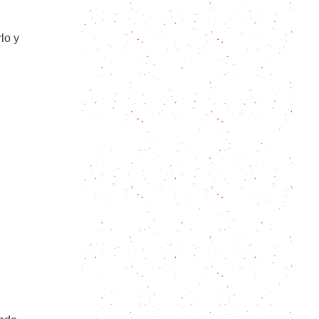
Vieiras: Todos los secretos para
cocinarlas en casa
lo y
Cómo hacer sashimi en casa:
cortes, ingredientes y la técnica
correcta
Mejillones al vapor bien sabrosos y
en 4 simples pasos
Mejillones Picantes: el mejillón
debería ser un vegetal
Aperitivos Fáciles: Bolitas de
Pescado y Jengibre