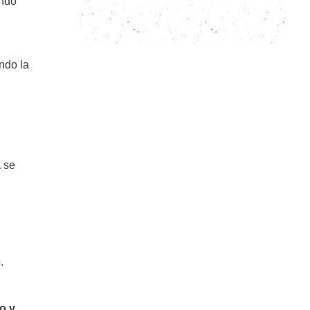
Sardinas en Escabeche: La Receta
ando
que Te Hará Viajar en el Tiempo
ndo la
a
se
.
o y