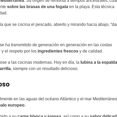
mediterránea
. Su origen se remonta a tiempos ancestrales, cu
ente
sobre las brasas de una fogata
en la playa. Esta técnica
dad.
la que se cocina el pescado, abierto y
mirando hacia abajo, “da
se ha transmitido de generación en generación en las costas
y el respeto por los
ingredientes frescos
y de calidad.
ose a las cocinas modernas. Hoy en día, la
lubina a la espald
rrilla
, siempre con un resultado delicioso.
roso
lmente en las aguas del océano Atlántico y el mar Mediterráneo
balo europeo
.
ebido a su
carne blanca y jugosa
, así como a su
sabor delicad