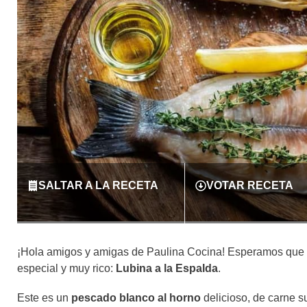
SALTAR A LA RECETA
VOTAR RECETA
¡Hola amigos y amigas de Paulina Cocina! Esperamos que 
especial y muy rico:
Lubina a la Espalda
.
Este es un
pescado blanco al horno
delicioso, de carne s