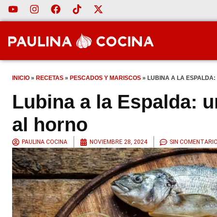
INICIO
»
RECETAS
»
PESCADOS Y MARISCOS
»
LUBINA A LA ESPALDA
Lubina a la Espalda: u
al horno
PAULINA COCINA
NOVIEMBRE 28, 2024
SIN COMENTARI