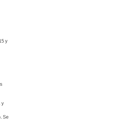
15 y
es
 y
o. Se
.