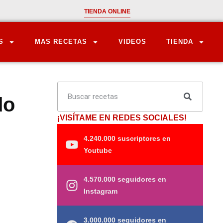
TIENDA ONLINE
S
MAS RECETAS
VIDEOS
TIENDA
do
¡VISÍTAME EN REDES SOCIALES!
4.240.000 suscriptores en
Youtube
4.570.000 seguidores en
Instagram
3.000.000 seguidores en