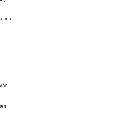
ra una
arán
rgen