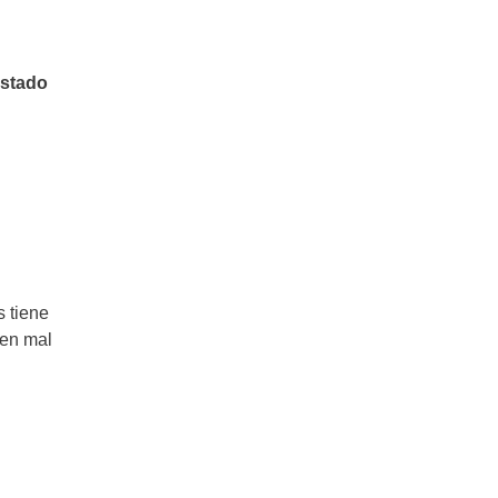
Bacalao al Horno: Una receta
elegante en 6 simples pasos
estado
s tiene
 en mal