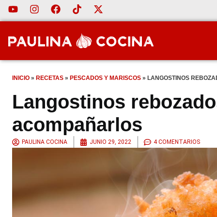
INICIO
»
RECETAS
»
PESCADOS Y MARISCOS
»
LANGOSTINOS REBOZAD
Langostinos rebozados
acompañarlos
PAULINA COCINA
JUNIO 29, 2022
4 COMENTARIOS