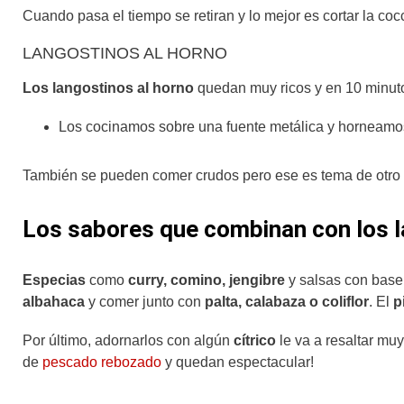
Cuando pasa el tiempo se retiran y lo mejor es cortar la co
LANGOSTINOS AL HORNO
Los langostinos al horno
quedan muy ricos y en 10 minuto
Los cocinamos sobre una fuente metálica y horneamos
También se pueden comer crudos pero ese es tema de otro dí
Los sabores que combinan con los 
Especias
como
curry, comino, jengibre
y salsas con bas
albahaca
y comer junto con
palta, calabaza o coliflor
. El
p
Por último, adornarlos con algún
cítrico
le va a resaltar muy
de
pescado rebozado
y quedan espectacular!