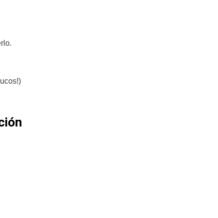
rlo.
rucos!)
ción