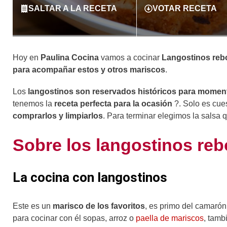
SALTAR A LA RECETA
VOTAR RECETA
Hoy en
Paulina Cocina
vamos a cocinar
Langostinos re
para acompañar estos y otros mariscos
.
Los
langostinos son reservados históricos para momen
tenemos la
receta perfecta para la ocasión
?. Solo es cu
comprarlos y limpiarlos
. Para terminar elegimos la salsa q
Sobre los langostinos re
La cocina con langostinos
Este es un
marisco de los favoritos
, es primo del camaró
para cocinar con él sopas, arroz o
paella de mariscos
, tamb