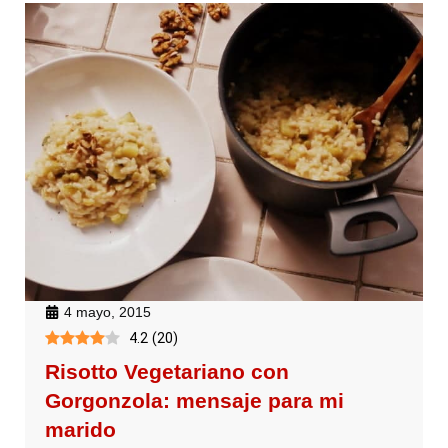
4 mayo, 2015
4.2
(
20
)
Risotto Vegetariano con
Gorgonzola: mensaje para mi
marido