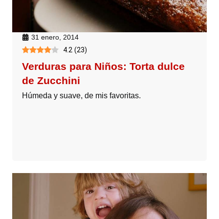
31 enero, 2014
4.2
(
23
)
Verduras para Niños: Torta dulce
de Zucchini
Húmeda y suave, de mis favoritas.