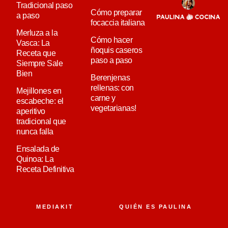
Tradicional paso
Cómo preparar
a paso
focaccia italiana
Merluza a la
Cómo hacer
Vasca: La
ñoquis caseros
Receta que
paso a paso
Siempre Sale
Bien
Berenjenas
rellenas: con
Mejillones en
carne y
escabeche: el
vegetarianas!
aperitivo
tradicional que
nunca falla
Ensalada de
Quinoa: La
Receta Definitiva
MEDIAKIT
QUIÉN ES PAULINA