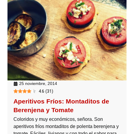
25 noviembre, 2014
4.6
(
31
)
Aperitivos Fríos: Montaditos de
Berenjena y Tomate
Coloridos y muy económicos, señora. Son
aperitivos fríos montaditos de polenta berenjena y
tomate. Fáciles, livianos y con todo el sabor para