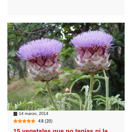
14 marzo, 2014
4.8
(
20
)
15 vegetales que no tenías ni la