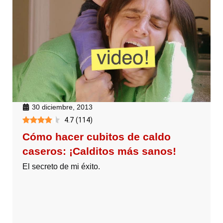
30 diciembre, 2013
4.7
(
114
)
Cómo hacer cubitos de caldo
caseros: ¡Calditos más sanos!
El secreto de mi éxito.