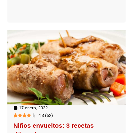
17 enero, 2022
4.3
(
62
)
Niños envueltos: 3 recetas