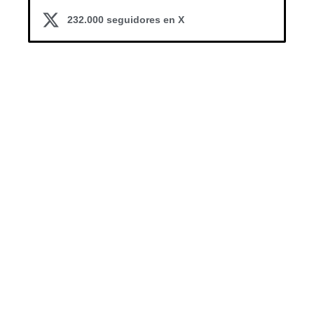
232.000 seguidores en X
SUSCRÍBETE A MI CANAL DE YOUTUBE
PARA NO PERDERTE RECETAS!