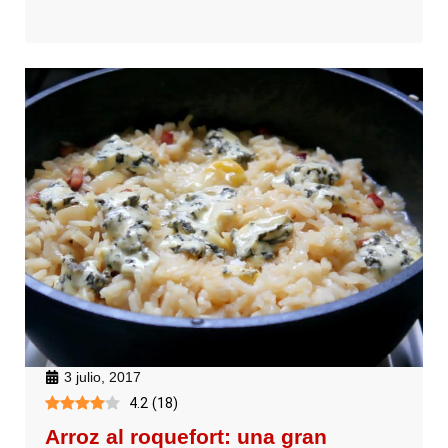
3 julio, 2017
4.2
(
18
)
Arroz al roquefort: una gran