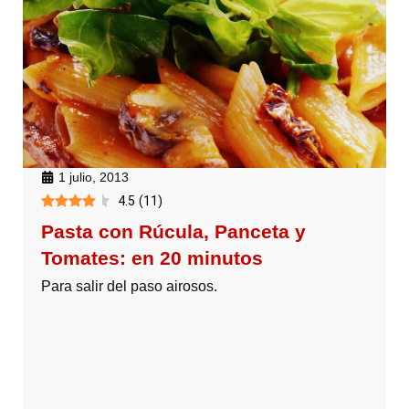
1 julio, 2013
4.5
(
11
)
Pasta con Rúcula, Panceta y
Tomates: en 20 minutos
Para salir del paso airosos.