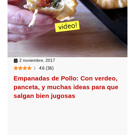
2 noviembre, 2017
4.6
(
36
)
Empanadas de Pollo: Con verdeo,
panceta, y muchas ideas para que
salgan bien jugosas