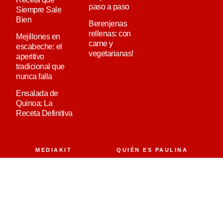
paso a paso
Siempre Sale
Bien
Berenjenas
rellenas: con
Mejillones en
carne y
escabeche: el
vegetarianas!
aperitivo
tradicional que
nunca falla
Ensalada de
Quinoa: La
Receta Definitiva
MEDIAKIT
QUIÉN ES PAULINA
CONTACTO
AVISO LEGAL
POLÍTICA DE COOKIES
POLÍTICA DE PRIVACIDAD