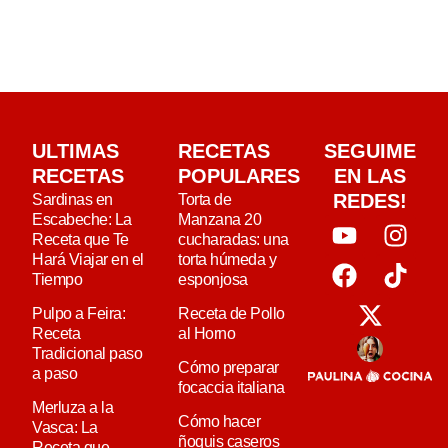
ULTIMAS
RECETAS
SEGUIME
RECETAS
POPULARES
EN LAS
REDES!
Sardinas en
Torta de
Escabeche: La
Manzana 20
Receta que Te
cucharadas: una
Hará Viajar en el
torta húmeda y
Tiempo
esponjosa
Pulpo a Feira:
Receta de Pollo
Receta
al Horno
Tradicional paso
Cómo preparar
a paso
focaccia italiana
Merluza a la
Cómo hacer
Vasca: La
ñoquis caseros
Receta que