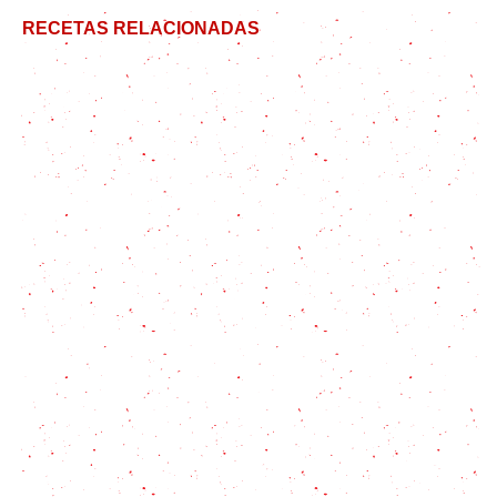
RECETAS RELACIONADAS
Receta de Pimientos del Piquillo Rellenos: 4
Recetas Fáciles
Tarta de Cebolla y Queso: suave y riquísima
Carbonada vegana con el Gaucho Vegetariano
6 recetas con lentejas #MealPrep!
Historia de los huevos rotos con receta al estilo
Casa Lucio