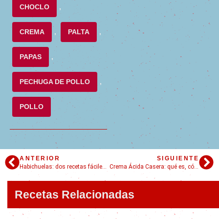
CHOCLO
,
CREMA
,
PALTA
,
PAPAS
,
PECHUGA DE POLLO
,
POLLO
ANTERIOR
SIGUIENTE
Habichuelas: dos recetas fáciles y todo lo que necesitas saber
Crema Ácida Casera: qué es, cómo hacerla y cómo usarla
Recetas Relacionadas