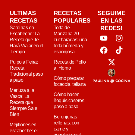
ULTIMAS
RECETAS
SEGUIME
RECETAS
POPULARES
EN LAS
REDES!
Sardinas en
Torta de
Escabeche: La
Manzana 20
Receta que Te
cucharadas: una
Hará Viajar en el
torta húmeda y
Tiempo
esponjosa
Pulpo a Feira:
Receta de Pollo
Receta
al Horno
Tradicional paso
Cómo preparar
a paso
focaccia italiana
Merluza a la
Cómo hacer
Vasca: La
ñoquis caseros
Receta que
paso a paso
Siempre Sale
Bien
Berenjenas
rellenas: con
Mejillones en
carne y
escabeche: el
vegetarianas!