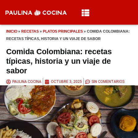
INICIO
»
RECETAS
»
PLATOS PRINCIPALES
»
COMIDA COLOMBIANA:
RECETAS TÍPICAS, HISTORIA Y UN VIAJE DE SABOR
Comida Colombiana: recetas
típicas, historia y un viaje de
sabor
PAULINA COCINA
OCTUBRE 3, 2025
SIN COMENTARIOS