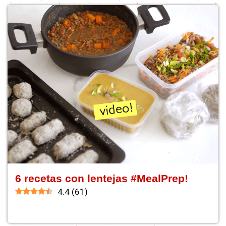
6 recetas con lentejas #MealPrep!
4.4
(
61
)