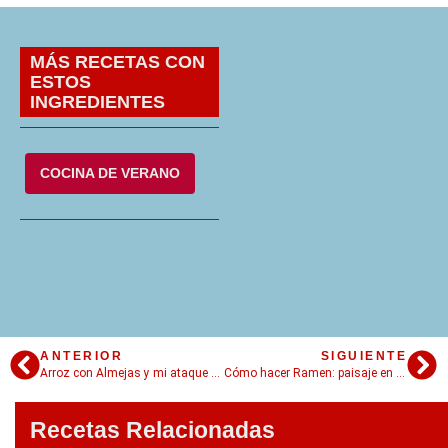
MÁS RECETAS CON
ESTOS
INGREDIENTES
COCINA DE VERANO
ANTERIOR
SIGUIENTE
Arroz con Almejas y mi ataque de pánico
Cómo hacer Ramen: paisaje en un plato
Recetas Relacionadas