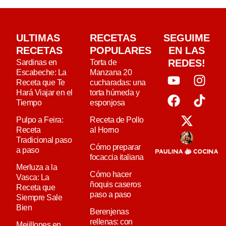
ULTIMAS
RECETAS
SEGUIME
RECETAS
POPULARES
EN LAS
REDES!
Sardinas en
Torta de
Escabeche: La
Manzana 20
Receta que Te
cucharadas: una
Hará Viajar en el
torta húmeda y
Tiempo
esponjosa
Pulpo a Feira:
Receta de Pollo
Receta
al Horno
Tradicional paso
Cómo preparar
a paso
focaccia italiana
Merluza a la
Cómo hacer
Vasca: La
ñoquis caseros
Receta que
paso a paso
Siempre Sale
Bien
Berenjenas
rellenas: con
Mejillones en