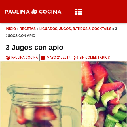
INICIO
»
RECETAS
»
LICUADOS, JUGOS, BATIDOS & COCKTAILS
»
3
JUGOS CON APIO
3 Jugos con apio
PAULINA COCINA
MAYO 21, 2014
SIN COMENTARIOS