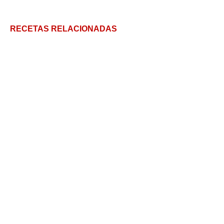
RECETAS RELACIONADAS
Té árabe: cómo toman el té los árabes
Té de jengibre: Beneficios y un tip para consumirlo
frío
El tequila sunrise perfecto: tiene los colores del
amanecer
Cómo elegir un buen vino cuando no sabés de vinos