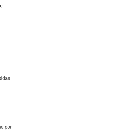
de
bidas
he por