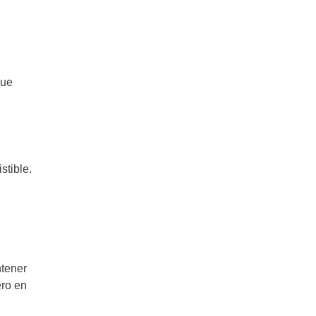
que
stible.
ntener
ero en