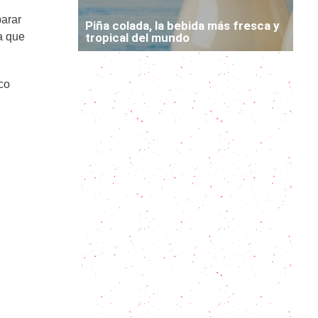
parar
Piña colada, la bebida más fresca y
a que
tropical del mundo
Todo sobre el jugo verde, la bebida
co
mágica que necesitabas
Cómo se prepara el Gin Tonic
perfecto
Todo sobre la michelada: la bebida
mexicana que combina cerveza y
picante
Receta de jugos concentrados
caseros ¡muy ricos!