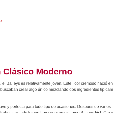
o
Un Clásico Moderno
el Baileys es relativamente joven. Este licor cremoso nació en
 buscaban crear algo único mezclando dos ingredientes típica
uave y perfecta para todo tipo de ocasiones. Después de varios
y alcohol, creando lo que hoy conocemos como Baileys Irish Crea