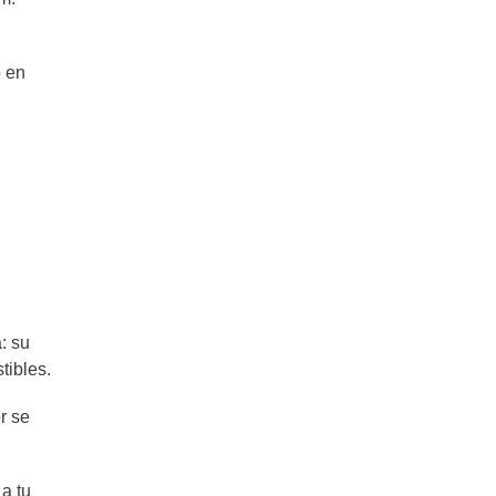
o en
: su
tibles.
r se
 a tu