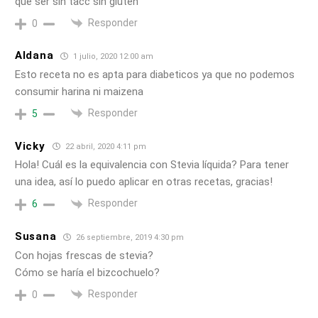
que ser sin tacc sin gluten
Responder
0
Aldana
1 julio, 2020 12:00 am
Esto receta no es apta para diabeticos ya que no podemos
consumir harina ni maizena
Responder
5
Vicky
22 abril, 2020 4:11 pm
Hola! Cuál es la equivalencia con Stevia líquida? Para tener
una idea, así lo puedo aplicar en otras recetas, gracias!
Responder
6
Susana
26 septiembre, 2019 4:30 pm
Con hojas frescas de stevia?
Cómo se haría el bizcochuelo?
Responder
0