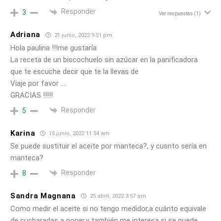
Responder
3
Ver respuestas
(1)
Adriana
21 junio, 2022 9:51 pm
Hola paulina !!!me gustaría
La receta de un biscochuelo sin azúcar en la panificadora
que te escuche decir que te la llevas de
Viaje por favor ….
GRACIAS !!!!!
Responder
5
Karina
15 junio, 2022 11:54 am
Se puede sustituir el aceite por manteca?, y cusnto sería en
manteca?
Responder
8
Sandra Magnana
25 abril, 2022 3:57 am
Como medir el aceite si no tengo medidor,a cuánto equivale
de cucharadas a poner,y también me interesa si se puede