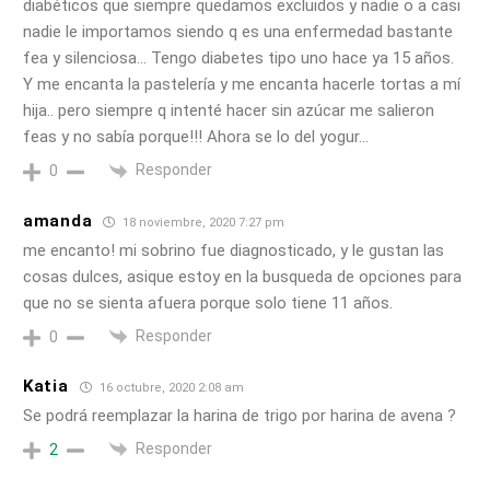
diabéticos que siempre quedamos excluidos y nadie o a casi
nadie le importamos siendo q es una enfermedad bastante
fea y silenciosa… Tengo diabetes tipo uno hace ya 15 años.
Y me encanta la pastelería y me encanta hacerle tortas a mí
hija.. pero siempre q intenté hacer sin azúcar me salieron
feas y no sabía porque!!! Ahora se lo del yogur…
Responder
0
amanda
18 noviembre, 2020 7:27 pm
me encanto! mi sobrino fue diagnosticado, y le gustan las
cosas dulces, asique estoy en la busqueda de opciones para
que no se sienta afuera porque solo tiene 11 años.
Responder
0
Katia
16 octubre, 2020 2:08 am
Se podrá reemplazar la harina de trigo por harina de avena ?
Responder
2