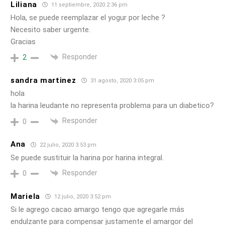
Liliana
11 septiembre, 2020 2:36 pm
Hola, se puede reemplazar el yogur por leche ?
Necesito saber urgente.
Gracias
Responder
2
sandra martinez
31 agosto, 2020 3:05 pm
hola
la harina leudante no representa problema para un diabetico?
Responder
0
Ana
22 julio, 2020 3:53 pm
Se puede sustituir la harina por harina integral.
Responder
0
Mariela
12 julio, 2020 3:52 pm
Si le agrego cacao amargo tengo que agregarle más
endulzante para compensar justamente el amargor del