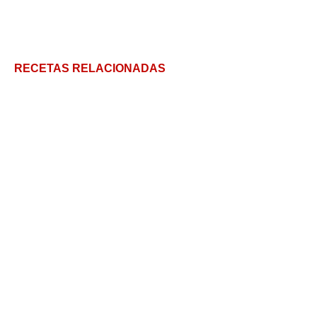
RECETAS RELACIONADAS
Bundt Cake de Chocolate con Almendras
Comida Inglesa: 3 recetas para viajar sin escalas a
Inglaterra
Torta helada (postre helado con pionono)
Recetas para la merienda: Top 7 ideas rápidas para
merendar