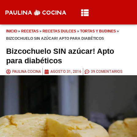
INICIO
»
RECETAS
»
RECETAS DULCES
»
TORTAS Y BUDINES
»
BIZCOCHUELO SIN AZÚCAR! APTO PARA DIABÉTICOS
Bizcochuelo SIN azúcar! Apto
para diabéticos
PAULINA COCINA
AGOSTO 31, 2016
39 COMENTARIOS