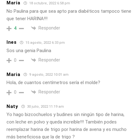
María
18 octubre, 2022 6:58 pm
No Paulina para que sea apto para diabéticos tampoco tiene
que tener HARINA!!!
Responder
4
Ines
15 agosto, 2022 6:33 pm
Sos una genia Paulina
Responder
0
Maria
9 agosto, 2022 10:01 am
Hola, de cuantos centímetros sería el molde?
Responder
0
Naty
30 julio, 2022 11:19 am
Yo hago bizcochuelos y budines sin ningún tipo de harina,
con leche en polvo y queda increíble!!! También podes
reemplazar harina de trigo por harina de avena y es mucho
más beneficiosa que la de trigo ?