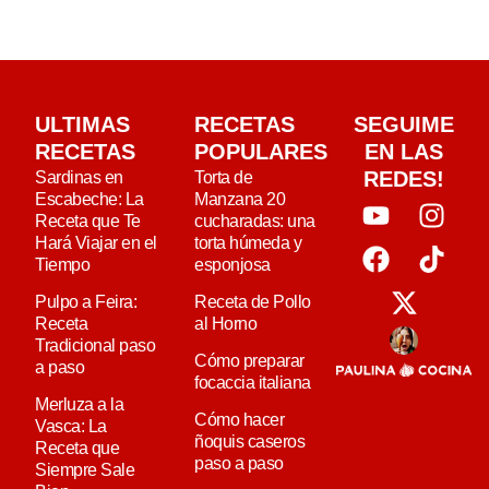
ULTIMAS
RECETAS
SEGUIME
RECETAS
POPULARES
EN LAS
REDES!
Sardinas en
Torta de
Escabeche: La
Manzana 20
Receta que Te
cucharadas: una
Hará Viajar en el
torta húmeda y
Tiempo
esponjosa
Pulpo a Feira:
Receta de Pollo
Receta
al Horno
Tradicional paso
Cómo preparar
a paso
focaccia italiana
Merluza a la
Cómo hacer
Vasca: La
ñoquis caseros
Receta que
paso a paso
Siempre Sale