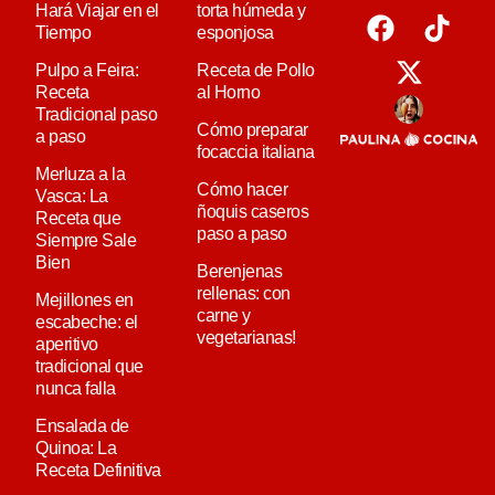
Hará Viajar en el
torta húmeda y
Tiempo
esponjosa
Pulpo a Feira:
Receta de Pollo
Receta
al Horno
Tradicional paso
Cómo preparar
a paso
focaccia italiana
Merluza a la
Cómo hacer
Vasca: La
ñoquis caseros
Receta que
paso a paso
Siempre Sale
Bien
Berenjenas
rellenas: con
Mejillones en
carne y
escabeche: el
vegetarianas!
aperitivo
tradicional que
nunca falla
Ensalada de
Quinoa: La
Receta Definitiva