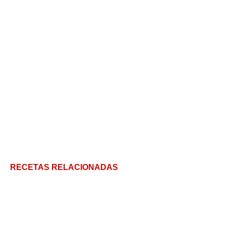
RECETAS RELACIONADAS
Tiernas por dentro, crujientes por fuera. Así son
las patatas panaderas