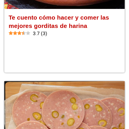
Te cuento cómo hacer y comer las
mejores gorditas de harina
3.7
(
3
)