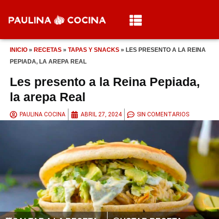
INICIO
»
RECETAS
»
TAPAS Y SNACKS
»
LES PRESENTO A LA REINA
PEPIADA, LA AREPA REAL
Les presento a la Reina Pepiada,
la arepa Real
PAULINA COCINA
ABRIL 27, 2024
SIN COMENTARIOS