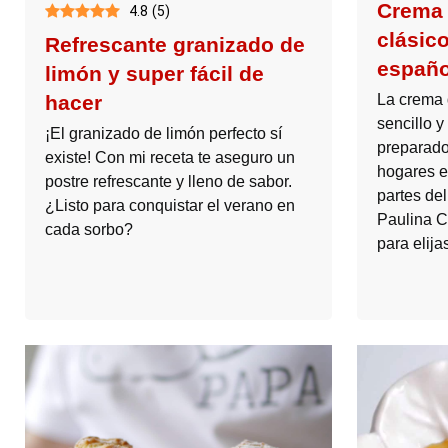
Crema 
4.8
(
5
)
clásico
Refrescante granizado de
españo
limón y super fácil de
La crema 
hacer
sencillo 
¡El granizado de limón perfecto sí
preparado
existe! Con mi receta te aseguro un
hogares 
postre refrescante y lleno de sabor.
partes de
¿Listo para conquistar el verano en
Paulina C
cada sorbo?
para elija