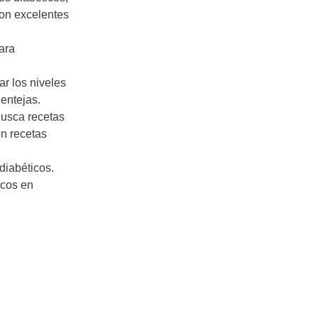
 son excelentes
ara
r los niveles
lentejas.
Busca recetas
en recetas
diabéticos.
icos en