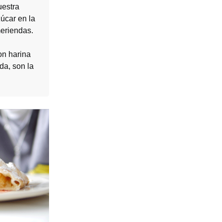
uestra
úcar en la
eriendas.
on harina
da, son la