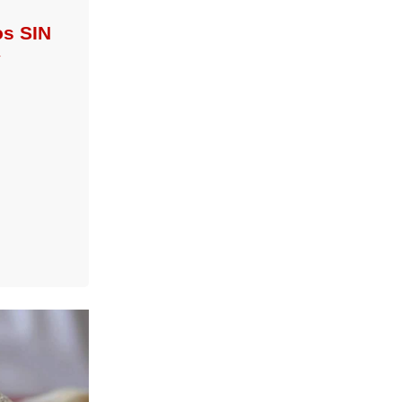
os SIN
y