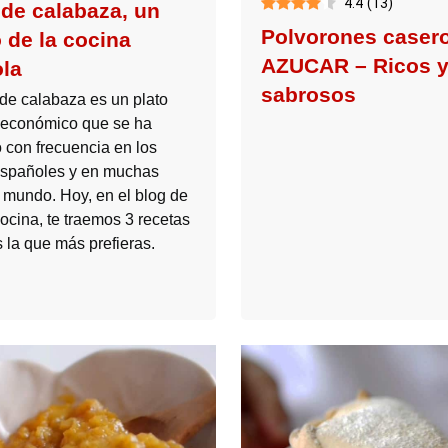
4.4
(
13
)
de calabaza, un
Polvorones caser
 de la cocina
AZUCAR – Ricos 
la
sabrosos
de calabaza es un plato
y económico que se ha
 con frecuencia en los
españoles y en muchas
l mundo. Hoy, en el blog de
ocina, te traemos 3 recetas
s la que más prefieras.