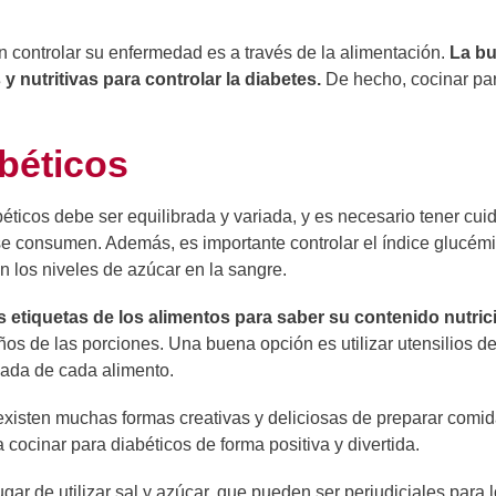
 controlar su enfermedad es a través de la alimentación.
La bu
y nutritivas para controlar la diabetes.
De hecho, cocinar par
abéticos
éticos debe ser equilibrada y variada, y es necesario tener cui
 se consumen. Además, es importante controlar el índice glucémi
 los niveles de azúcar en la sangre.
s etiquetas de los alimentos para saber su contenido nutric
os de las porciones. Una buena opción es utilizar utensilios d
uada de cada alimento.
xisten muchas formas creativas y deliciosas de preparar comid
cocinar para diabéticos de forma positiva y divertida.
gar de utilizar sal y azúcar, que pueden ser perjudiciales para l