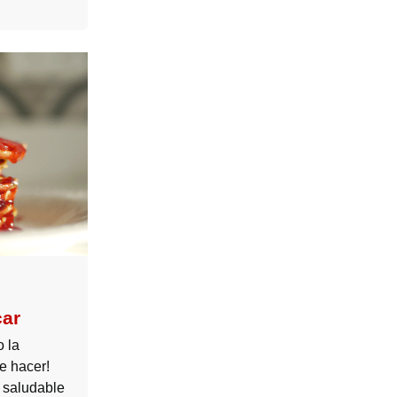
car
o la
e hacer!
 saludable