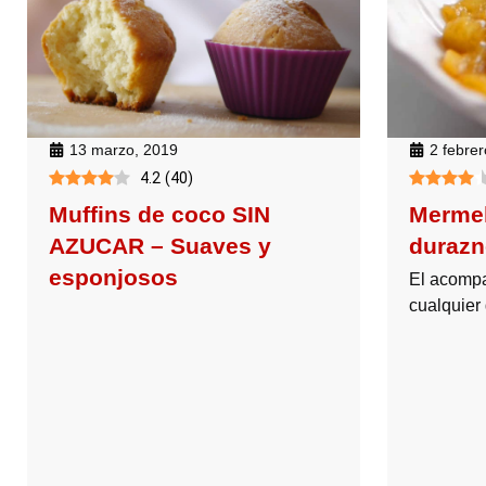
2 febre
13 marzo, 2019
4.2
(
40
)
Mermel
Muffins de coco SIN
durazn
AZUCAR – Suaves y
esponjosos
El acompa
cualquier