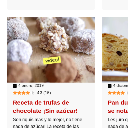
4 enero, 2019
4 dicie
4.3
(
15
)
Receta de trufas de
Pan du
chocolate ¡Sin azúcar!
se nota
Son riquísimas y lo mejor, no tiene
Les juro q
nada de azúcar! La receta de las
nada de a