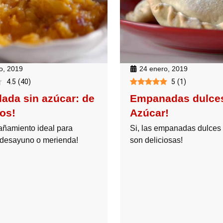
ro, 2019
24 enero, 2019
4.5
(
40
)
5
(
1
)
ada sin azúcar: de
Empanadas dulces
os!
Azúcar!
ñamiento ideal para
Si, las empanadas dulces 
 desayuno o merienda!
son deliciosas!