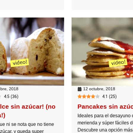
mbre, 2018
12 octubre, 2018
4.5
(
36
)
4.1
(
25
)
lce sin azúcar! (no
Pancakes sin azú
!)
Ideales para el desayuno 
merienda y súper fáciles d
ue ni se nota que no tiene
Descubre una opción más
zúcar, y queda super