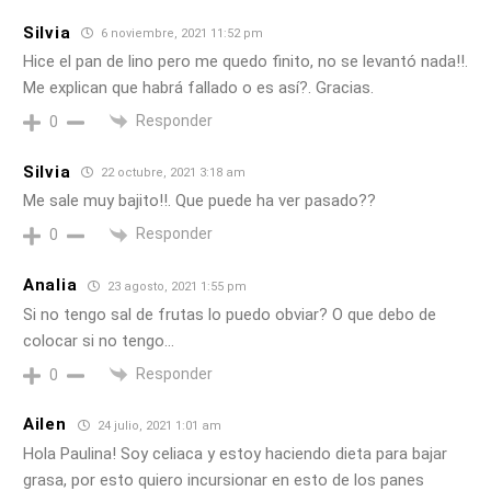
Silvia
6 noviembre, 2021 11:52 pm
Hice el pan de lino pero me quedo finito, no se levantó nada!!.
Me explican que habrá fallado o es así?. Gracias.
Responder
0
Silvia
22 octubre, 2021 3:18 am
Me sale muy bajito!!. Que puede ha ver pasado??
Responder
0
Analia
23 agosto, 2021 1:55 pm
Si no tengo sal de frutas lo puedo obviar? O que debo de
colocar si no tengo…
Responder
0
Ailen
24 julio, 2021 1:01 am
Hola Paulina! Soy celiaca y estoy haciendo dieta para bajar
grasa, por esto quiero incursionar en esto de los panes