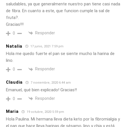
saludables, ya que generalmente nuestro pan tiene casi nada
de fibra. En cuanto a este, que funcion cumple la sal de
fruta?.
Gracias!!!
Responder
0
Natalia
17 junio, 2021 7:59 pm
Hola me quedo fuerte el pan se siente mucho la harina de
lino.
Responder
0
Claudia
7 noviembre, 2020 6:44 am
Emanuel, qué bien explicado! Gracias!!
Responder
0
Maria
19 octubre, 2020 5:59 pm
Hola Paulina. Mi hermana lleva dieta keto por la fibromialgia y
el pan que hace lleva harinas de sésamo, lino y chia y está