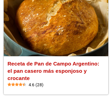
Receta de Pan de Campo Argentino:
el pan casero más esponjoso y
crocante
4.6
(
28
)