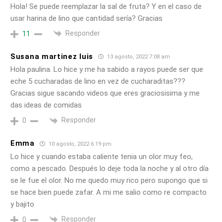
Hola! Se puede reemplazar la sal de fruta? Y en el caso de
usar harina de lino que cantidad sería? Gracias
Responder
11
Susana martinez luis
13 agosto, 2022 7:08 am
Hola paulina. Lo hice y me ha sabido a rayos puede ser que
eche 5 cucharadas de lino en vez de cucharaditas???
Gracias sigue sacando videos que eres graciosisima y me
das ideas de comidas
Responder
0
Emma
10 agosto, 2022 6:19 pm
Lo hice y cuando estaba caliente tenia un olor muy feo,
como a pescado. Después lo deje toda la noche y al otro día
se le fue el olor. No me quedo muy rico pero supongo que si
se hace bien puede zafar. A mi me salio como re compacto
y bajito
Responder
0