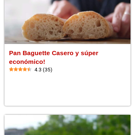
Pan Baguette Casero y súper
económico!
4.3
(
35
)