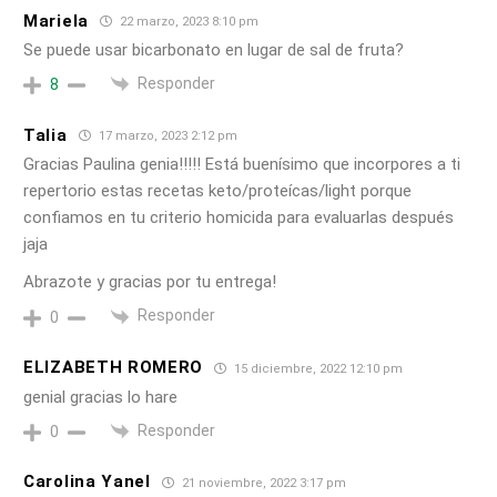
Mariela
22 marzo, 2023 8:10 pm
Se puede usar bicarbonato en lugar de sal de fruta?
Responder
8
Talia
17 marzo, 2023 2:12 pm
Gracias Paulina genia!!!!! Está buenísimo que incorpores a ti
repertorio estas recetas keto/proteícas/light porque
confiamos en tu criterio homicida para evaluarlas después
jaja
Abrazote y gracias por tu entrega!
Responder
0
ELIZABETH ROMERO
15 diciembre, 2022 12:10 pm
genial gracias lo hare
Responder
0
Carolina Yanel
21 noviembre, 2022 3:17 pm