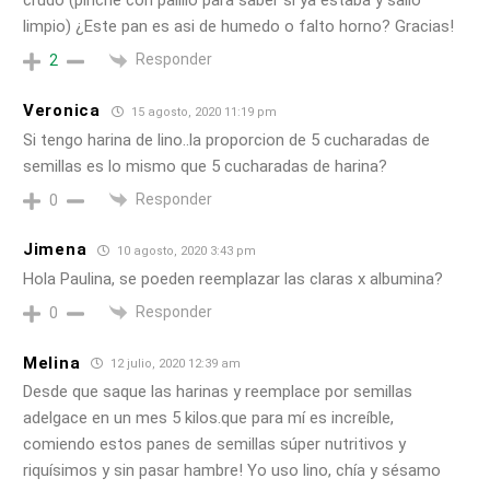
crudo (pinche con palillo para saber si ya estaba y salio
limpio) ¿Este pan es asi de humedo o falto horno? Gracias!
Responder
2
Veronica
15 agosto, 2020 11:19 pm
Si tengo harina de lino..la proporcion de 5 cucharadas de
semillas es lo mismo que 5 cucharadas de harina?
Responder
0
Jimena
10 agosto, 2020 3:43 pm
Hola Paulina, se poeden reemplazar las claras x albumina?
Responder
0
Melina
12 julio, 2020 12:39 am
Desde que saque las harinas y reemplace por semillas
adelgace en un mes 5 kilos.que para mí es increíble,
comiendo estos panes de semillas súper nutritivos y
riquísimos y sin pasar hambre! Yo uso lino, chía y sésamo