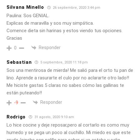
Silvana Minello
26 septiembre, 2020 3:44 pm
Paulina: Sos GENIAL.
Explicas de maravilla y sos muy simpática.
Comence dieta sin harinas y estos viendo tus opciones.
Gracias
Responder
0
Sebastian
5 septiembre, 2020 11:18 pm
Sos una mentirosa de mierda! Me salió para el orto tu pan de
lino. Aprende a rasurarte el culo por no aclararte otro lado!!
Me hiciste gastas 5 claras no sabes cómo las gallinas te
están puteando!!
Responder
-9
Rodrigo
31 agosto, 2020 9:10 am
Lo hice cocine y deje reposar,pero al cortarlo es como muy
humedo y se pega un poco al cuchillo. Mi miedo es que este