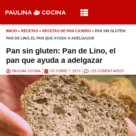
INICIO
»
RECETAS
»
RECETAS DE PAN CASERO
»
PAN SIN GLUTEN:
PAN DE LINO, EL PAN QUE AYUDA A ADELGAZAR
Pan sin gluten: Pan de Lino, el
pan que ayuda a adelgazar
PAULINA COCINA
OCTUBRE 7, 2015
125 COMENTARIOS