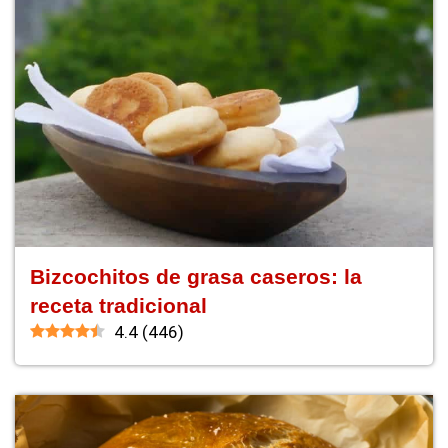
Bizcochitos de grasa caseros: la
receta tradicional
4.4
(
446
)