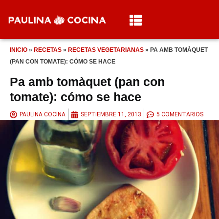
INICIO
»
RECETAS
»
RECETAS VEGETARIANAS
»
PA AMB TOMÀQUET
(PAN CON TOMATE): CÓMO SE HACE
Pa amb tomàquet (pan con
tomate): cómo se hace
PAULINA COCINA
SEPTIEMBRE 11, 2013
5 COMENTARIOS