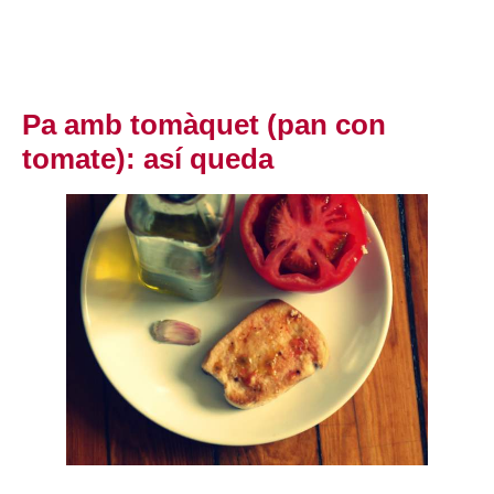
Pa amb tomàquet (pan con
tomate): así queda