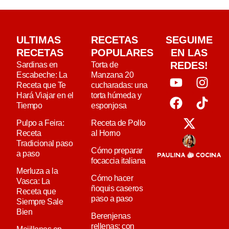
ULTIMAS
RECETAS
SEGUIME
RECETAS
POPULARES
EN LAS
REDES!
Sardinas en
Torta de
Escabeche: La
Manzana 20
Receta que Te
cucharadas: una
Hará Viajar en el
torta húmeda y
Tiempo
esponjosa
Pulpo a Feira:
Receta de Pollo
Receta
al Horno
Tradicional paso
Cómo preparar
a paso
focaccia italiana
Merluza a la
Cómo hacer
Vasca: La
ñoquis caseros
Receta que
paso a paso
Siempre Sale
Bien
Berenjenas
rellenas: con