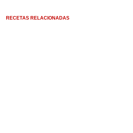
RECETAS RELACIONADAS
Tortitas de Maíz: versión dulce y salada (Video)
7 formas de utilizar las hojas de zanahoria
Hamburguesas Vegetarianas de Avena, Nueces y
Tomate
Huevos fritos – La receta tradicional y una opción
cambiavidas