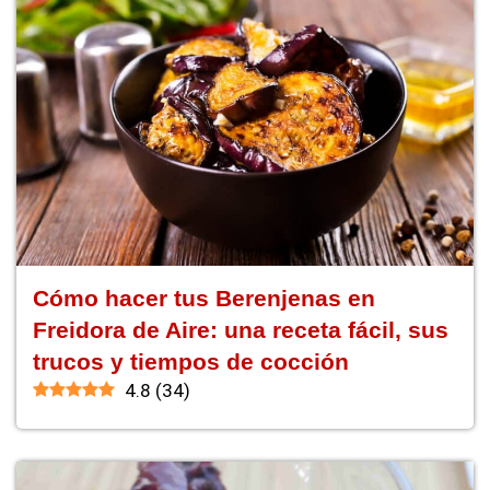
Cómo hacer tus Berenjenas en
Freidora de Aire: una receta fácil, sus
trucos y tiempos de cocción
4.8
(
34
)