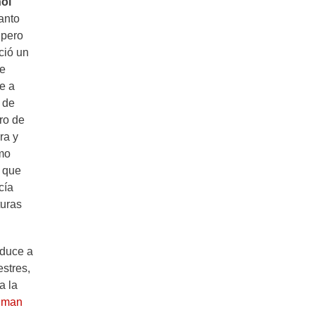
ol
anto
 pero
ció un
 e
te a
 de
ro de
ra y
mo
e que
cía
turas
aduce a
stres,
a la
gman