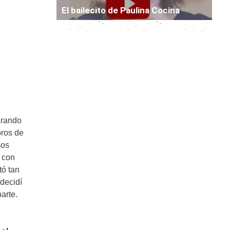
El bailecito de Paulina Cocina
arando
bros de
sos
 con
tó tan
decidí
arte.
e