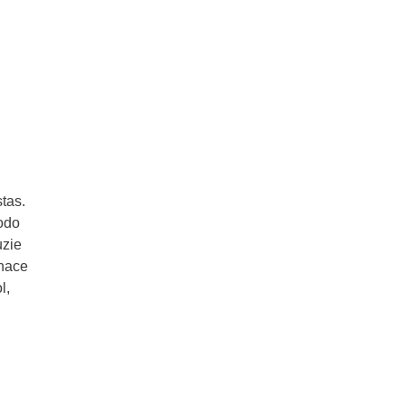
tas.
odo
uzie
 hace
l,