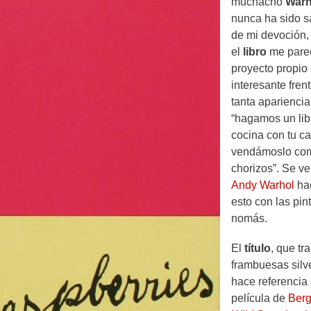
muchacho
Warh
nunca ha sido s
de mi devoción,
el
libro
me pare
proyecto propio
interesante fren
tanta apariencia
“hagamos un lib
cocina con tu ca
vendámoslo co
chorizos”. Se v
Andy Warhol
ha
esto con las pin
nomás.
El
título
, que tr
frambuesas silve
hace referencia 
película de
Ber