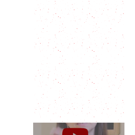
San Jacobo: un clásico de jamón y
queso, para hacer y disfrutar en
casa.
¡Felices fiestas! – Fin de temporada
Enfrijoladas: la mejor combinación
con tortillas de maíz y frijoles
Cómo hacer un colgante para
macetas
Las tortillas de harina o rapiditas
para tener siempre listas en casa