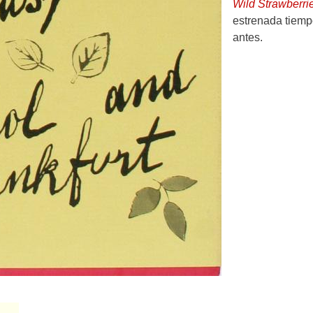
Wild Strawberri
estrenada tiem
antes.