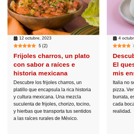
12 octubre, 2023
4 octub
5
(
2
)
Frijoles charros, un plato
Descub
con sabor a raíces e
El que
historia mexicana
mis en
Descubre los frijoles charros, un
Italia no 
platillo que encapsula la rica historia
pizza. Ve
y cultura mexicana. Una mezcla
burrata, 
suculenta de frijoles, chorizo, tocino,
cada boc
y hierbas que transporta tus sentidos
realidad.
a las raíces rurales de México.