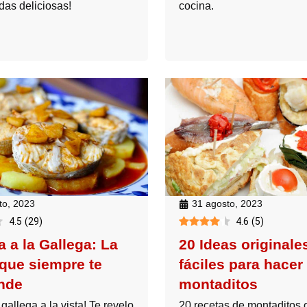
das deliciosas!
cocina.
to, 2023
31 agosto, 2023
4.5
(
29
)
4.6
(
5
)
 a la Gallega: La
20 Ideas originale
 que siempre te
fáciles para hacer
nde
montaditos
gallega a la vista! Te revelo
20 recetas de montaditos o