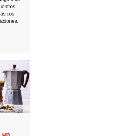
uentros.
lásicos
aciones.
r un