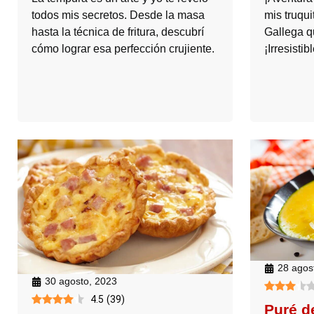
todos mis secretos. Desde la masa
mis truqui
hasta la técnica de fritura, descubrí
Gallega q
cómo lograr esa perfección crujiente.
¡Irresistibl
28 agos
30 agosto, 2023
4.5
(
39
)
Puré d