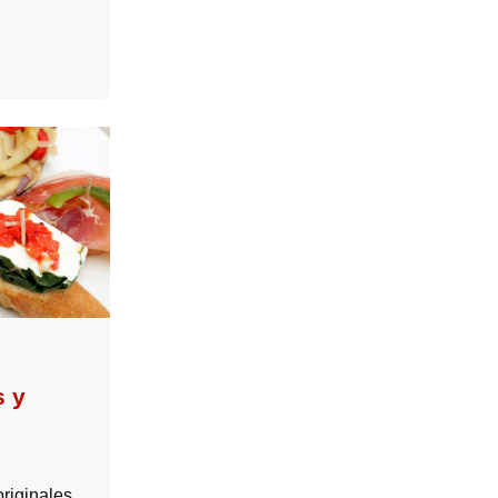
s y
riginales