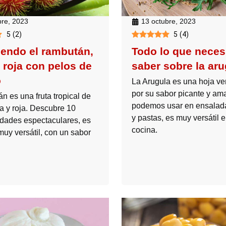
bre, 2023
13 octubre, 2023
5
(
2
)
5
(
4
)
endo el rambután,
Todo lo que neces
a roja con pelos de
saber sobre la ar
o
La Arugula es una hoja v
por su sabor picante y am
n es una fruta tropical de
podemos usar en ensalada
da y roja. Descubre 10
y pastas, es muy versátil e
ridades espectaculares, es
cocina.
muy versátil, con un sabor