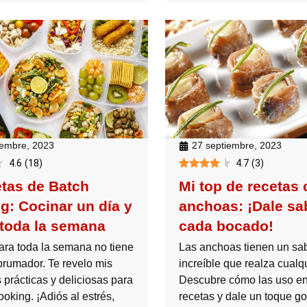
iembre, 2023
27 septiembre, 2023
4.6
(
18
)
4.7
(
3
)
etas de Batch
Mi top de recetas
g: Cocinar un día y
anchoas: ¡Dale sa
toda la semana
cada bocado!
ara toda la semana no tiene
Las anchoas tienen un sa
brumador. Te revelo mis
increíble que realza cualqu
 prácticas y deliciosas para
Descubre cómo las uso en
ooking. ¡Adiós al estrés,
recetas y dale un toque go