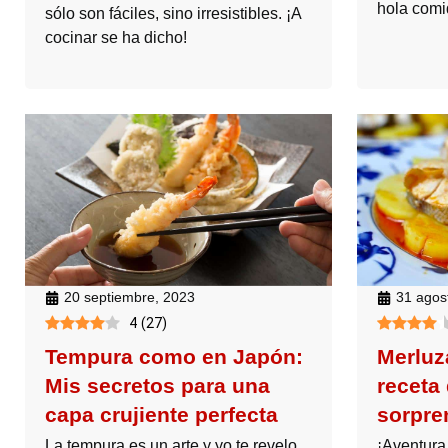
hola comi
sólo son fáciles, sino irresistibles. ¡A
cocinar se ha dicho!
20 septiembre, 2023
31 agos
4
(
27
)
Tempura como en Japón:
Merluza
Mis secretos para una
receta
capa crujiente perfecta
sorpre
La tempura es un arte y yo te revelo
¡Aventura 