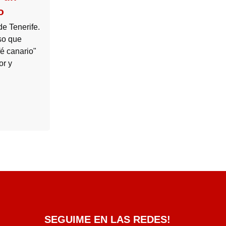
o
de Tenerife.
so que
fé canario"
or y
SEGUIME EN LAS REDES!