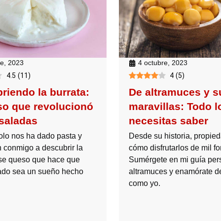
re, 2023
4 octubre, 2023
4.5
(
11
)
4
(
5
)
riendo la burrata:
De altramuces y s
so que revolucionó
maravillas: Todo l
saladas
necesitas saber
solo nos ha dado pasta y
Desde su historia, propie
n conmigo a descubrir la
cómo disfrutarlos de mil f
ese queso que hace que
Sumérgete en mi guía per
ado sea un sueño hecho
altramuces y enamórate de
como yo.