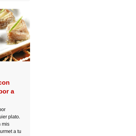
 con
bor a
bor
ier plato.
 mis
urmet a tu