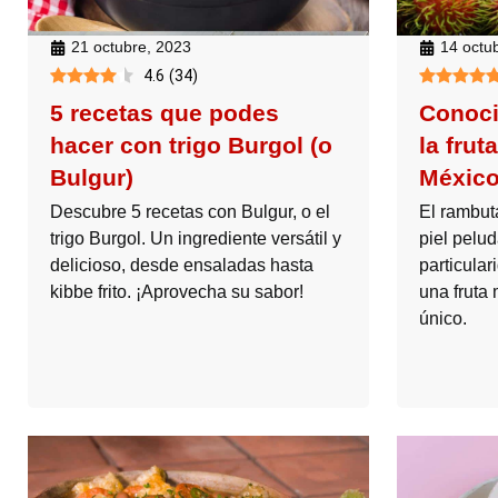
21 octubre, 2023
14 octu
4.6
(
34
)
5 recetas que podes
Conoci
hacer con trigo Burgol (o
la frut
Bulgur)
Méxic
Descubre 5 recetas con Bulgur, o el
El rambutá
trigo Burgol. Un ingrediente versátil y
piel pelu
delicioso, desde ensaladas hasta
particula
kibbe frito. ¡Aprovecha su sabor!
una fruta 
único.