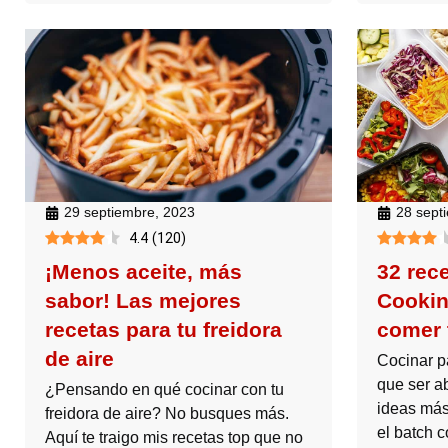
29 septiembre, 2023
28 sept
4.4
(
120
)
¡Menos aceite, más
32 rec
sabor! Las mejores
Cookin
recetas para tu freidora
comer 
de aire
Cocinar p
que ser a
¿Pensando en qué cocinar con tu
ideas más
freidora de aire? No busques más.
el batch c
Aquí te traigo mis recetas top que no