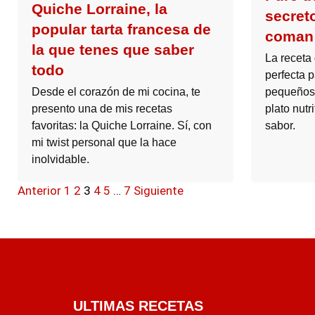
Quiche Lorraine, la
secret
popular tarta francesa de
coman
la que tenes que saber
La receta
todo
perfecta p
pequeños 
Desde el corazón de mi cocina, te
plato nutri
presento una de mis recetas
sabor.
favoritas: la Quiche Lorraine. Sí, con
mi twist personal que la hace
inolvidable.
Anterior
1
2
3
4
5
…
7
Siguiente
ULTIMAS RECETAS