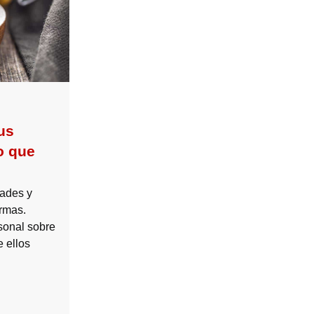
us
o que
dades y
ormas.
sonal sobre
 ellos