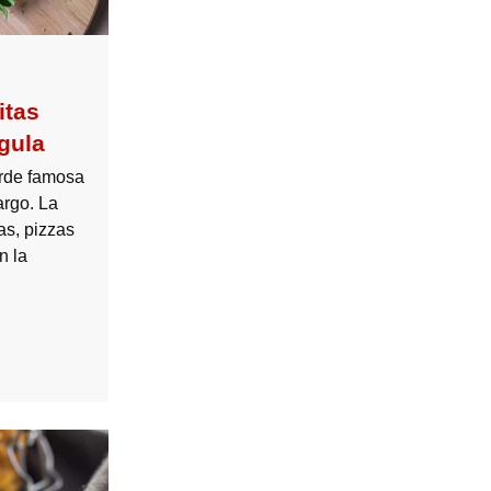
itas
ugula
erde famosa
argo. La
s, pizzas
n la