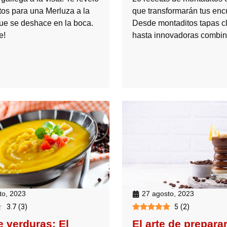
tos para una Merluza a la
que transformarán tus enc
ue se deshace en la boca.
Desde montaditos tapas c
e!
hasta innovadoras combin
to, 2023
27 agosto, 2023
3.7
(
3
)
5
(
2
)
e verduras: El
El arte de prepara