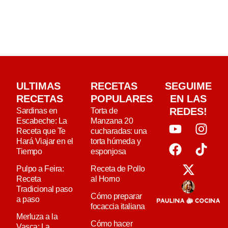
ULTIMAS
RECETAS
SEGUIME
RECETAS
POPULARES
EN LAS
REDES!
Sardinas en
Torta de
Escabeche: La
Manzana 20
Receta que Te
cucharadas: una
Hará Viajar en el
torta húmeda y
Tiempo
esponjosa
Pulpo a Feira:
Receta de Pollo
Receta
al Horno
Tradicional paso
Cómo preparar
a paso
focaccia italiana
Merluza a la
Cómo hacer
Vasca: La