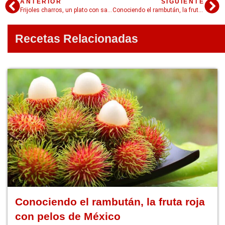
ANTERIOR
SIGUIENTE
Frijoles charros, un plato con sabor a raíces e historia mexicana
Conociendo el rambután, la fruta roja con pelos de México
Recetas Relacionadas
Conociendo el rambután, la fruta roja
con pelos de México