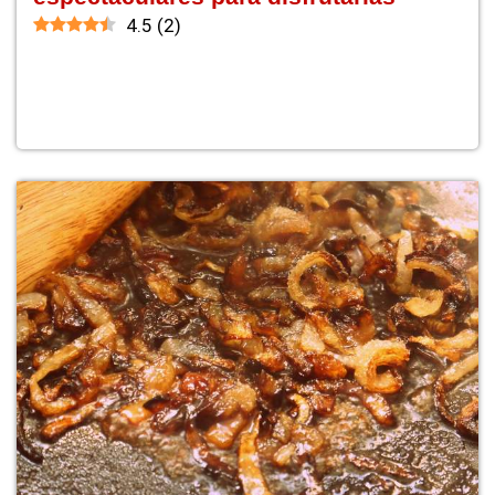
4.5
(
2
)