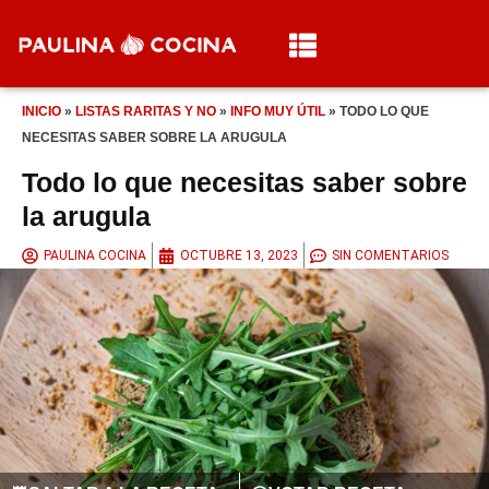
INICIO
»
LISTAS RARITAS Y NO
»
INFO MUY ÚTIL
»
TODO LO QUE
NECESITAS SABER SOBRE LA ARUGULA
Todo lo que necesitas saber sobre
la arugula
PAULINA COCINA
OCTUBRE 13, 2023
SIN COMENTARIOS