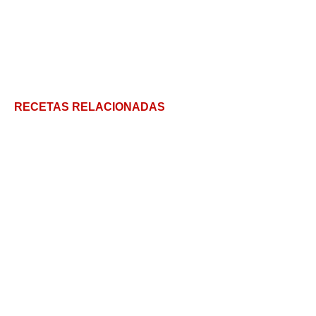
RECETAS RELACIONADAS
Descubre los Búlgaros de Leche: Consejos
esenciales y una introducción para conocer este
alimento
Wasabi, el picante japonés que despierta tus
sentidos
Trigo sarraceno: Un Pseudocereal que tenés que
tener en casa