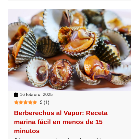
16 febrero, 2025
5
(
1
)
Berberechos al Vapor: Receta
marina fácil en menos de 15
minutos