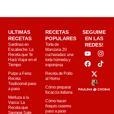
ULTIMAS
RECETAS
SEGUIME
RECETAS
POPULARES
EN LAS
REDES!
Sardinas en
Torta de
Escabeche: La
Manzana 20
Receta que Te
cucharadas: una
Hará Viajar en el
torta húmeda y
Tiempo
esponjosa
Pulpo a Feira:
Receta de Pollo
Receta
al Horno
Tradicional paso
Cómo preparar
a paso
focaccia italiana
Merluza a la
Cómo hacer
Vasca: La
ñoquis caseros
Receta que
paso a paso
Siempre Sale