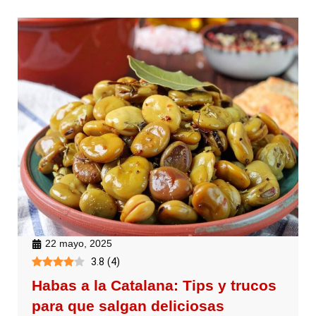
22 mayo, 2025
3.8
(
4
)
Habas a la Catalana: Tips y trucos
para que salgan deliciosas