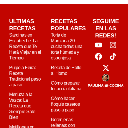
ULTIMAS
RECETAS
SEGUIME
RECETAS
POPULARES
EN LAS
REDES!
Sardinas en
Torta de
Escabeche: La
Manzana 20
Receta que Te
cucharadas: una
Hará Viajar en el
torta húmeda y
Tiempo
esponjosa
Pulpo a Feira:
Receta de Pollo
Receta
al Horno
Tradicional paso
Cómo preparar
a paso
focaccia italiana
Merluza a la
Cómo hacer
Vasca: La
ñoquis caseros
Receta que
paso a paso
Siempre Sale
Bien
Berenjenas
rellenas: con
Mejillones en