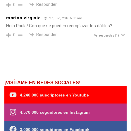
Responder
0
marina virginia
27 julio, 2016 6:50 am
Hola Paula! Con que se pueden reemplazar los dátiles?
Responder
0
Ver respuestas
(1)
¡VISÍTAME EN REDES SOCIALES!
4.240.000 suscriptores en Youtube
4.570.000 seguidores en Instagram
3.000.000 seguidores en Facebook