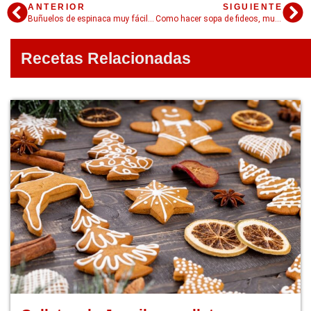
ANTERIOR
SIGUIENTE
Buñuelos de espinaca muy fáciles
Como hacer sopa de fideos, muy fácil!
Recetas Relacionadas