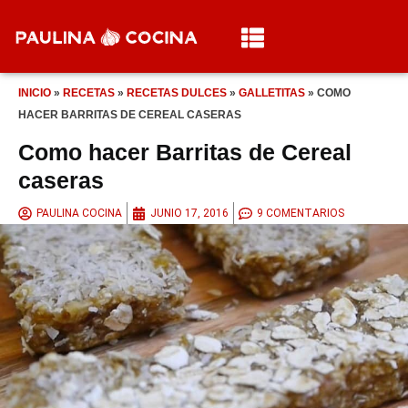
INICIO
»
RECETAS
»
RECETAS DULCES
»
GALLETITAS
»
COMO
HACER BARRITAS DE CEREAL CASERAS
Como hacer Barritas de Cereal
caseras
PAULINA COCINA
JUNIO 17, 2016
9 COMENTARIOS