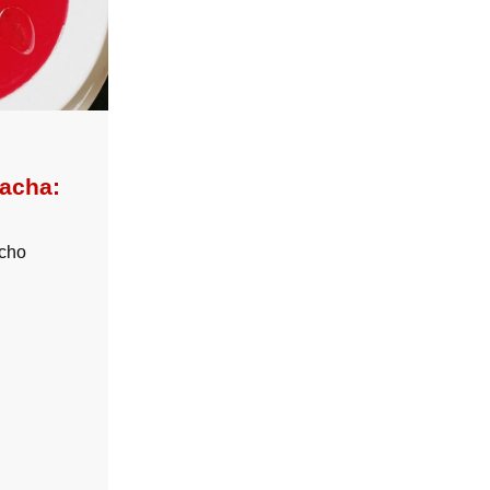
lacha:
acho