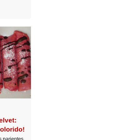
lvet:
olorido!
s parientes.