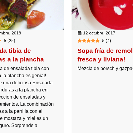
embre, 2018
12 octubre, 2017
5
(
25
)
5
(
4
)
da tibia de
Sopa fría de remo
as a la plancha
fresca y liviana!
ta de ensalada tibia con
Mezcla de borsch y gazp
 la plancha es genial!
de una deliciosa Ensalada
erduras a la plancha en
ección de ensaladas y
mientos. La combinación
s a la parrilla con el
e mostaza y miel es un
eguro. Sorprende a