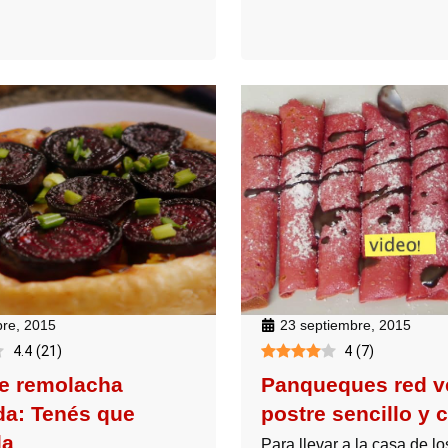
bre, 2015
23 septiembre, 2015
4.4
(
21
)
4
(
7
)
de remolacha
Panqueques red ve
ida: Tenés que
postre sencillo y c
la
Para llevar a la casa de lo