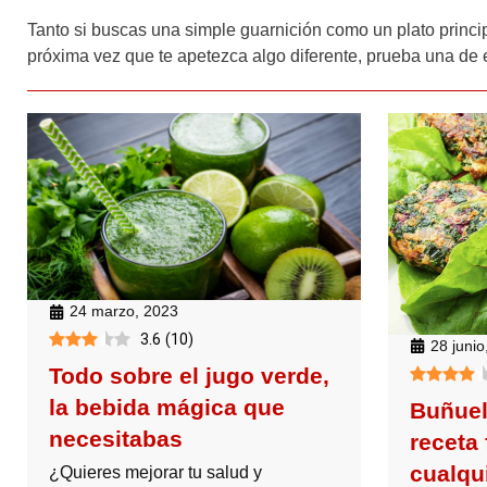
Tanto si buscas una simple guarnición como un plato princip
próxima vez que te apetezca algo diferente, prueba una de 
24 marzo, 2023
3.6
(
10
)
28 junio
Todo sobre el jugo verde,
la bebida mágica que
Buñuel
necesitabas
receta 
cualqu
¿Quieres mejorar tu salud y