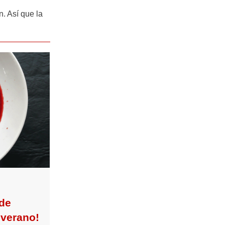
. Así que la
 de
 verano!