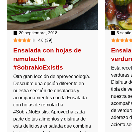
20 septiembre, 2018
5 septi
4.6
(
39
)
Ensalada con hojas de
Ensala
remolacha
verdur
#SobraNoExistis
Esta rece
verduras a
Otra gran lección de aprovechología.
Disfruta 
Descubre una opción diferente en
tibia de v
nuestra sección de ensaladas y
nuestra s
acompañamientos con la Ensalada
acompaña
con hojas de remolacha
de verdura
#SobraNoExistis. Aprovecha cada
aderezo d
parte de tus alimentos y disfruta de
acierto s
esta deliciosa ensalada que combina