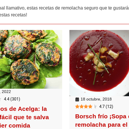
al llamativo, estas recetas de remolacha seguro que te gustarán
estas recetas!
, 2022
4.4
(
301
)
18 octubre, 2018
4.7
(
12
)
os de Acelga: la
Borsch frío ¡Sopa
fácil que te salva
remolacha para el
ier comida