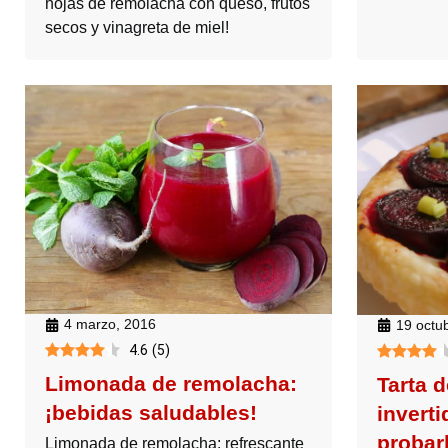
hojas de remolacha con queso, frutos
secos y vinagreta de miel!
4 marzo, 2016
19 octu
4.6
(
5
)
Limonada de remolacha:
Tarta 
¡bebidas saludables!
invert
probar
Limonada de remolacha: refrescante