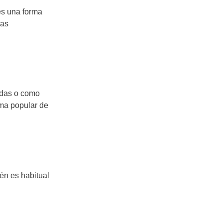
es una forma
las
ladas o como
rma popular de
én es habitual