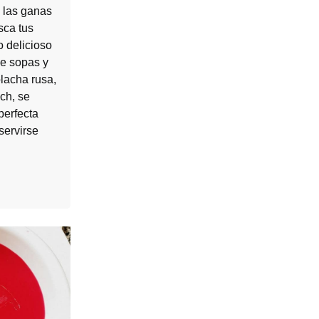
 las ganas
sca tus
o delicioso
de sopas y
lacha rusa,
ch, se
perfecta
servirse