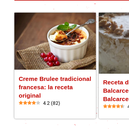
Creme Brulee tradicional
Receta d
francesa: la receta
Balcarce 
original
Balcarce
4.2
(
82
)