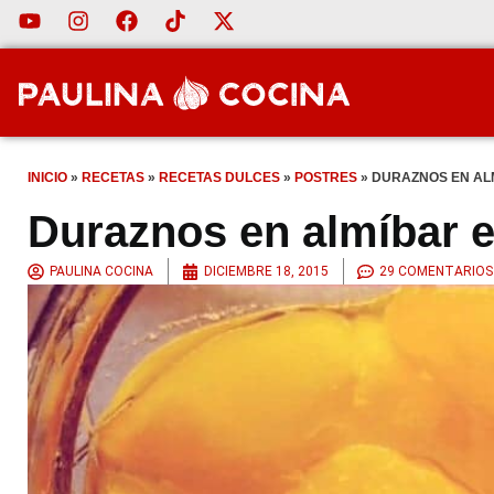
INICIO
»
RECETAS
»
RECETAS DULCES
»
POSTRES
»
DURAZNOS EN ALM
Duraznos en almíbar e
PAULINA COCINA
DICIEMBRE 18, 2015
29 COMENTARIOS