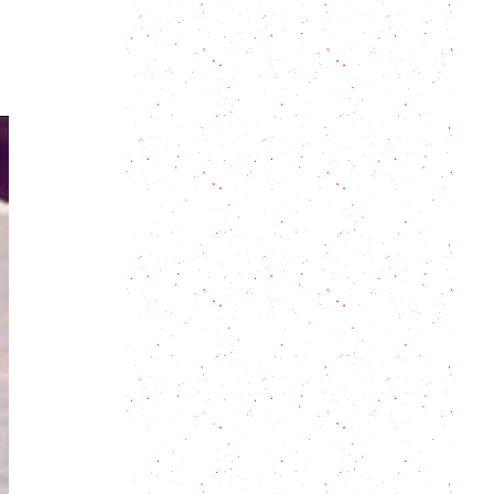
Açaí Bowl: Un desayuno tropical en
pocos pasos
¡Hora de dulce! Mi versión especial
de la Crema Catalana
Receta de Eclair: Tips preparar el
clásico francés en casa
Capirotada: un postre para los
amantes de los sabores auténticos
Postre económico: crumble de
manzanas + sorpresa!