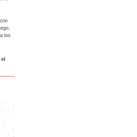
 con
uego.
a los
 el