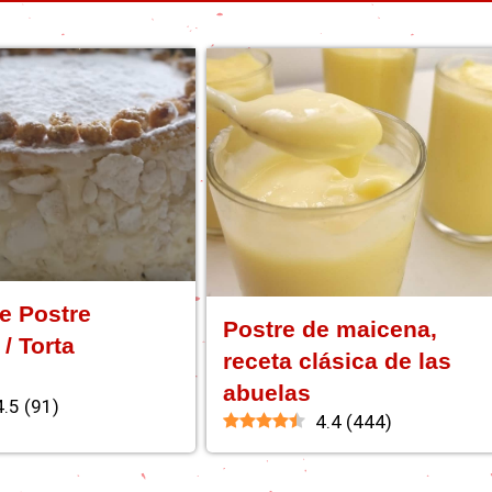
e Postre
Postre de maicena,
/ Torta
receta clásica de las
abuelas
4.5
(
91
)
4.4
(
444
)